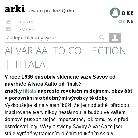
0 Kč
CZK
EUR
603207178
arki@arki.cz
ALVAR AALTO COLLECTION
| IITTALA
V roce 1936 působily skleněné vázy Savoy od
návrháře Alvara Aalto od finské
značky
iittala
naprosto revolučním dojmem, obzvlášť
v porovnání s obdobnými výrobky té doby.
Vyzkoušejte si na vlastní kůži, že jednoduché, přírodou
inspirované tvary nikdy nestárnou, a budou ve vašem
domově působit stejně impozantně, jak tomu bylo před
osmdesáti lety. Vázy a svícny Savoy Alvar Aalto jsou
stále vyráběny tradičním ručním foukáním skla v