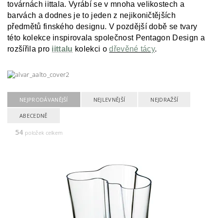
továrnách i
ittala.
Vyrábí se v mnoha velikostech a
barvách a dodnes je to jeden z nejikoničtějších
předmětů finského designu. V pozdější době se tvary
této kolekce inspirovala společnost Pentagon Design a
rozšířila pro
iittalu
kolekci o
dřevěné tácy
.
NEJPRODÁVANĚJŠÍ
NEJLEVNĚJŠÍ
NEJDRAŽŠÍ
ABECEDNĚ
54
položek celkem