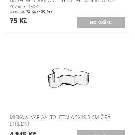
DÁREČEK ALVAR AALTO COLLECTION IITTALA *
Původně:
150 Kč
Ušetříte
:
75 Kč (–50 %)
75 Kč
MISKA ALVAR AALTO IITTALA 5X19,5 CM ČIRÁ
STŘEDNÍ
4 845 Kč