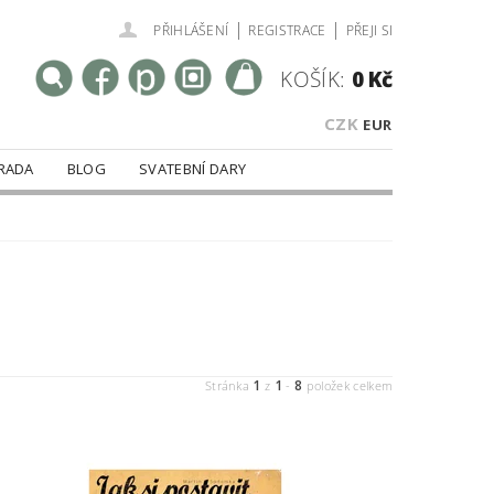
|
|
PŘIHLÁŠENÍ
REGISTRACE
PŘEJI SI
KOŠÍK:
0 Kč
CZK
EUR
RADA
BLOG
SVATEBNÍ DARY
1
1
8
Stránka
z
-
položek celkem