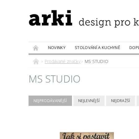
NOVINKY
STOLOVÁNÍ A KUCHYNĚ
DOP
PRODÁVANÉ ZNAČKY
DOBROTY
Prodávané značky
MS STUDIO
MS STUDIO
NEJPRODÁVANĚJŠÍ
NEJLEVNĚJŠÍ
NEJDRAŽŠÍ