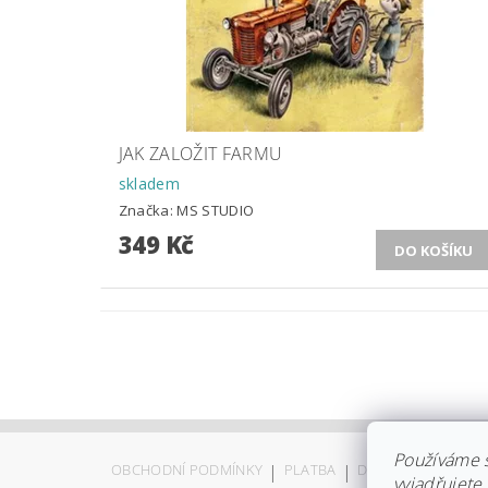
JAK ZALOŽIT FARMU
skladem
Značka:
MS STUDIO
349 Kč
Používáme 
OBCHODNÍ PODMÍNKY
|
PLATBA
|
DOPRAVA
|
KOLEK
vyjadřujete 