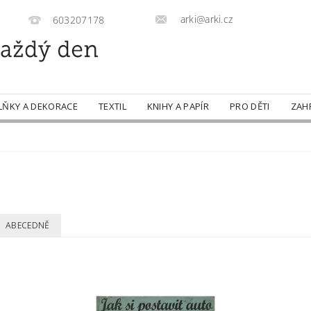
arki@arki.cz
603207178
LŇKY A DEKORACE
TEXTIL
KNIHY A PAPÍR
PRO DĚTI
ZAH
ABECEDNĚ