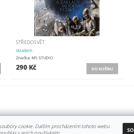
STŘEDOSVĚT
skladem
Značka:
MS STUDIO
290 Kč
soubory cookie. Dalším procházením tohoto webu
CE IITTALA
|
KOLEKCE STELTON
|
DISTRIBUCE IITTALA
|
REKLAMACE/
SO
souhlas s jejich používáním.