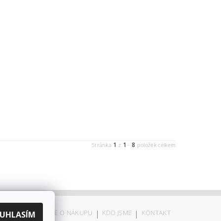
1
1
8
Stránka
z
-
položek celkem
ODSTOUPENÍ
|
VŠE O NÁKUPU
|
KDO JSME
|
KONTAKT
UHLASÍM