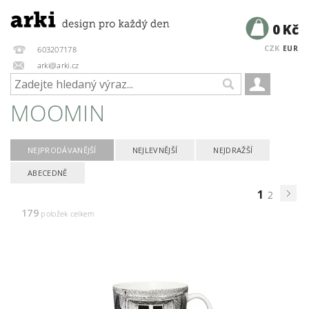
0 Kč
CZK
EUR
603207178
arki@arki.cz
MOOMIN
NEJPRODÁVANĚJŠÍ
NEJLEVNĚJŠÍ
NEJDRAŽŠÍ
ABECEDNĚ
1
2
179
položek celkem