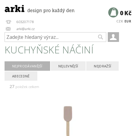
0 Kč
CZK
EUR
603207178
arki@arki.cz
KUCHYŇSKÉ NÁČINÍ
NEJPRODÁVANĚJŠÍ
NEJLEVNĚJŠÍ
NEJDRAŽŠÍ
ABECEDNĚ
27
položek celkem