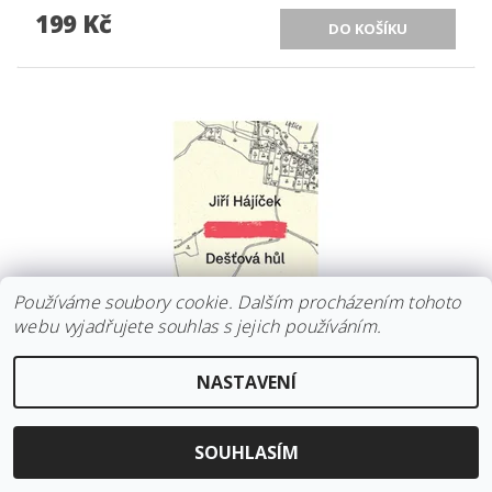
199 Kč
Používáme soubory cookie. Dalším procházením tohoto
webu vyjadřujete souhlas s jejich používáním.
DEŠŤOVÁ HŮL
NASTAVENÍ
299 Kč
SOUHLASÍM