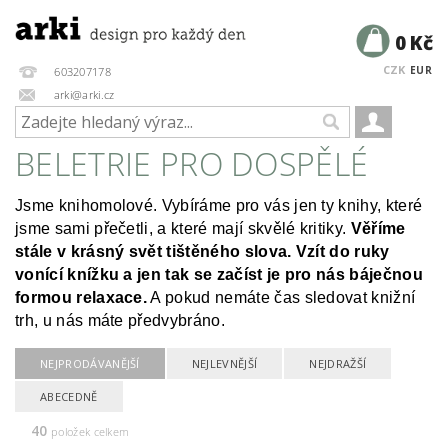
0 Kč
CZK
EUR
603207178
arki@arki.cz
BELETRIE PRO DOSPĚLÉ
Jsme knihomolové. Vybíráme pro vás jen ty knihy, které
jsme sami přečetli, a které mají skvělé kritiky.
Věříme
stále v krásný svět tištěného slova.
Vzít do ruky
vonící knížku a jen tak se začíst je pro nás báječnou
formou relaxace.
A pokud nemáte čas sledovat knižní
trh, u nás máte předvybráno.
NEJPRODÁVANĚJŠÍ
NEJLEVNĚJŠÍ
NEJDRAŽŠÍ
ABECEDNĚ
40
položek celkem