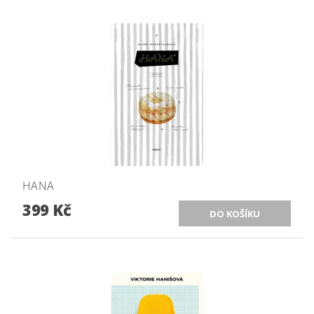
HANA
399 Kč