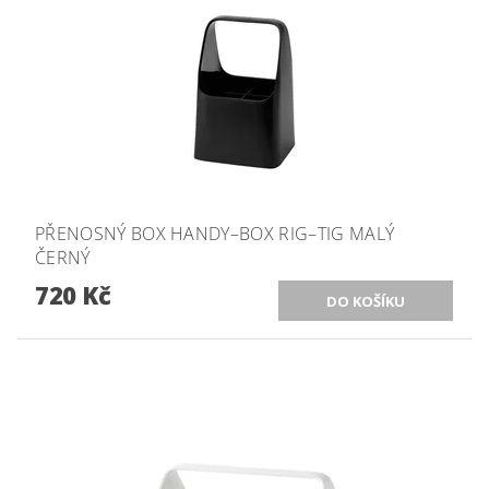
PŘENOSNÝ BOX HANDY–BOX RIG–TIG MALÝ
ČERNÝ
720 Kč