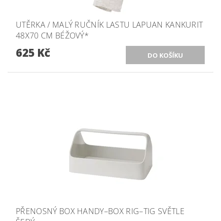
UTĚRKA / MALÝ RUČNÍK LASTU LAPUAN KANKURIT
48X70 CM BÉŽOVÝ*
625 Kč
PŘENOSNÝ BOX HANDY–BOX RIG–TIG SVĚTLE