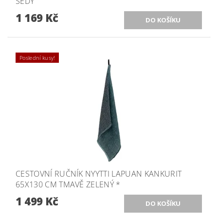
ŠEDÝ
1 169 Kč
Poslední kusy!
CESTOVNÍ RUČNÍK NYYTTI LAPUAN KANKURIT
65X130 CM TMAVĚ ZELENÝ *
1 499 Kč