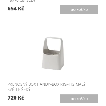
48X70 CM ŠEDÝ
654 Kč
PŘENOSNÝ BOX HANDY–BOX RIG–TIG MALÝ
SVĚTLE ŠEDÝ
720 Kč