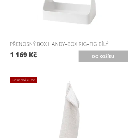
PŘENOSNÝ BOX HANDY–BOX RIG–TIG BÍLÝ
1 169 Kč
Poslední kusy!