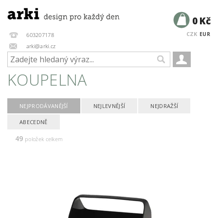
0 Kč
CZK
EUR
603207178
arki@arki.cz
KOUPELNA
NEJPRODÁVANĚJŠÍ
NEJLEVNĚJŠÍ
NEJDRAŽŠÍ
ABECEDNĚ
49
položek celkem