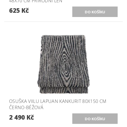
48X70 CM PŘÍRODNÍ LEN
625 Kč
OSUŠKA VIILU LAPUAN KANKURIT 80X150 CM
ČERNO-BÉŽOVÁ
2 490 Kč