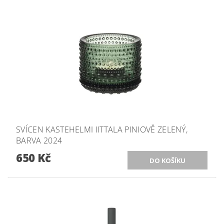
SVÍCEN KASTEHELMI IITTALA PINIOVĚ ZELENÝ,
BARVA 2024
650 Kč