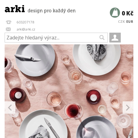
0 Kč
CZK
EUR
603207178
arki@arki.cz