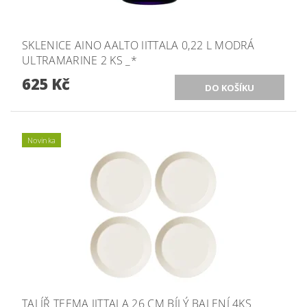
SKLENICE AINO AALTO IITTALA 0,22 L MODRÁ
ULTRAMARINE 2 KS _*
625 Kč
Novinka
TALÍŘ TEEMA IITTALA 26 CM BÍLÝ BALENÍ 4KS