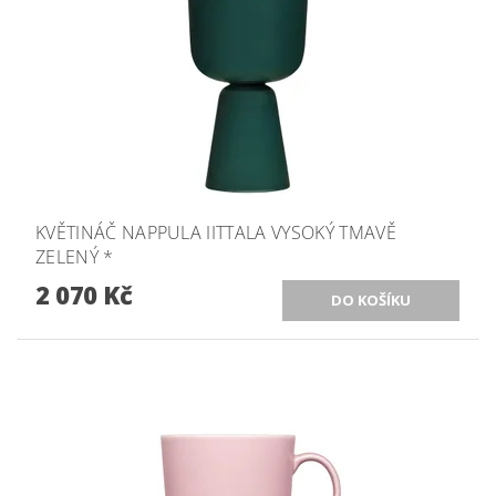
KVĚTINÁČ NAPPULA IITTALA VYSOKÝ TMAVĚ
ZELENÝ *
2 070 Kč