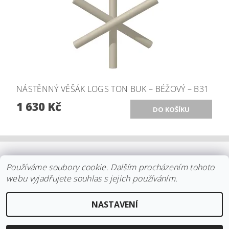
NÁSTĚNNÝ VĚŠÁK LOGS TON BUK – BÉŽOVÝ – B31
1 630 Kč
OBCHODNÍ PODMÍNKY
|
PLATBA
|
DOPRAVA
|
KOLEKCE IITTALA
Používáme soubory cookie. Dalším procházením tohoto
|
KOLEKCE STELTON
|
DISTRIBUCE IITTALA
|
REKLAMACE/ODSTOUPENÍ
|
VŠE O NÁKUPU
|
KDO JSME
|
webu vyjadřujete souhlas s jejich používáním.
KONTAKT
NASTAVENÍ
2026 ©
arki.cz
, všechna práva vyhrazena