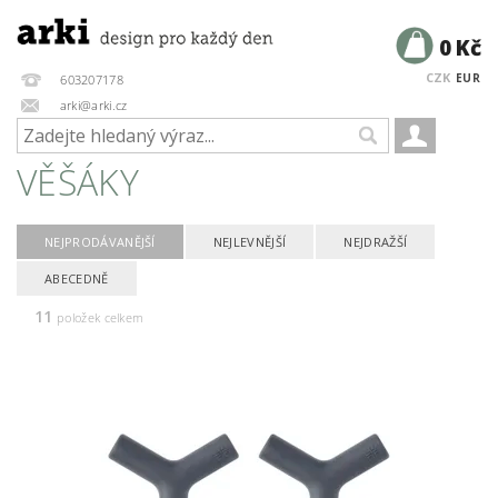
0 Kč
CZK
EUR
603207178
arki@arki.cz
VĚŠÁKY
NEJPRODÁVANĚJŠÍ
NEJLEVNĚJŠÍ
NEJDRAŽŠÍ
ABECEDNĚ
11
položek celkem