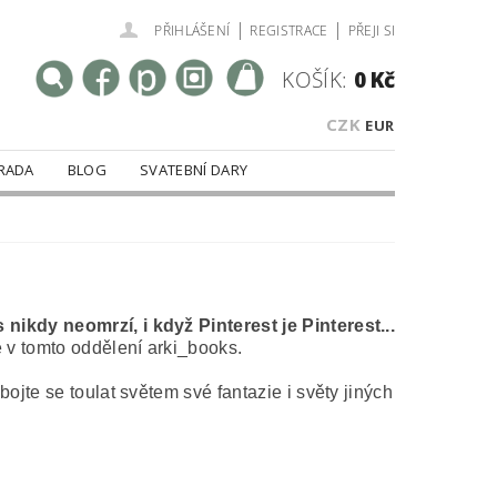
|
|
PŘIHLÁŠENÍ
REGISTRACE
PŘEJI SI
KOŠÍK:
0 Kč
CZK
EUR
RADA
BLOG
SVATEBNÍ DARY
nikdy neomrzí, i když Pinterest je Pinterest...
e v tomto oddělení arki_books.
jte se toulat světem své fantazie i světy jiných