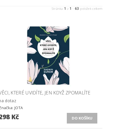
1
1
63
Stránka
z
-
položek celkem
VĚCI, KTERÉ UVIDÍTE, JEN KDYŽ ZPOMALÍTE
na dotaz
Značka:
JOTA
298 Kč