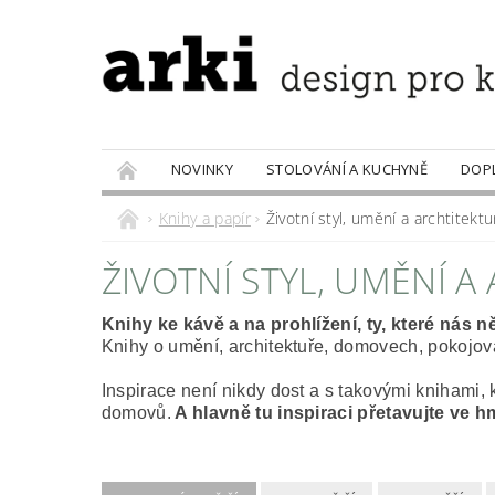
NOVINKY
STOLOVÁNÍ A KUCHYNĚ
DOP
PRODÁVANÉ ZNAČKY
DOBROTY
Knihy a papír
Životní styl, umění a archtitektu
ŽIVOTNÍ STYL, UMĚNÍ A
Knihy ke kávě a na prohlížení, ty, které nás n
Knihy o umění, architektuře, domovech, pokojová
Inspirace není nikdy dost a s takovými knihami, 
domovů.
A hlavně tu inspiraci přetavujte ve 