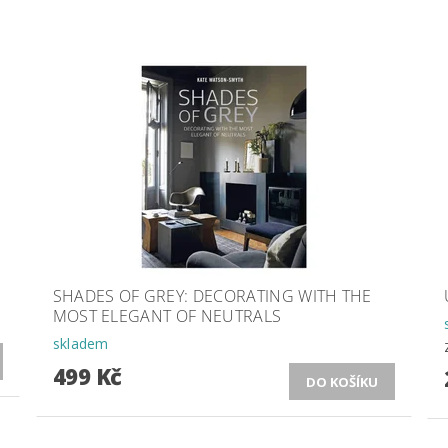
SHADES OF GREY: DECORATING WITH THE
MOST ELEGANT OF NEUTRALS
skladem
499 Kč