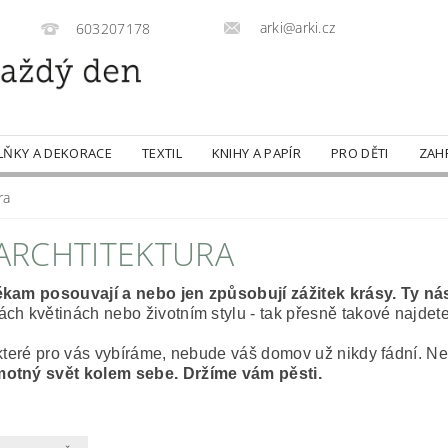
arki@arki.cz
603207178
LŇKY A DEKORACE
TEXTIL
KNIHY A PAPÍR
PRO DĚTI
ZAH
ra
 ARCHTITEKTURA
ěkam posouvají a nebo jen způsobují zážitek krásy. Ty nás 
ch květinách nebo životním stylu - tak přesně takové najdet
které pro vás vybíráme, nebude váš domov už nikdy fádní. Nebo
hmotný svět kolem sebe. Držíme vám pěsti.