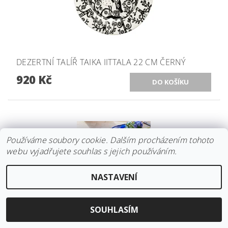
DEZERTNÍ TALÍŘ TAIKA IITTALA 22 CM ČERNÝ
920 Kč
Používáme soubory cookie. Dalším procházením tohoto
webu vyjadřujete souhlas s jejich používáním.
NASTAVENÍ
SOUHLASÍM