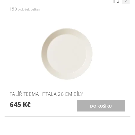
1
2
150
položek celkem
TALÍŘ TEEMA IITTALA 26 CM BÍLÝ
645 Kč