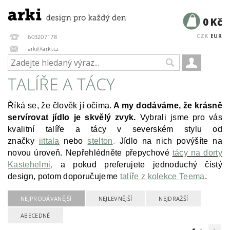
0 Kč
CZK
EUR
603207178
arki@arki.cz
TALÍŘE A TÁCY
Říká se, že člověk jí očima.
A my dodáváme, že krásně
servírovat jídlo je skvělý zvyk.
Vybrali jsme pro vás
kvalitní talíře a tácy v severském stylu od
značky
iittala
nebo
stelton
.
Jídlo na nich povýšíte na
novou úroveň. Nepřehlédněte přepychové
tácy na dorty
Kastehelmi
,
a pokud preferujete jednoduchý čistý
design, potom doporučujeme
talíře z kolekce Teema
.
NEJPRODÁVANĚJŠÍ
NEJLEVNĚJŠÍ
NEJDRAŽŠÍ
ABECEDNĚ