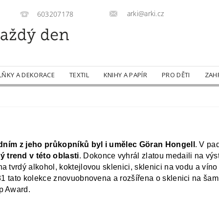
arki@arki.cz
603207178
LŇKY A DEKORACE
TEXTIL
KNIHY A PAPÍR
PRO DĚTI
ZAH
dním z jeho průkopníků byl i umělec Göran Hongell
. V pa
 trend v této oblasti
. Dokonce vyhrál zlatou medaili na vý
 tvrdý alkohol, koktejlovou sklenici, sklenici na vodu a víno 
81 tato kolekce znovuobnovena a rozšířena o sklenici na šam
op Award.