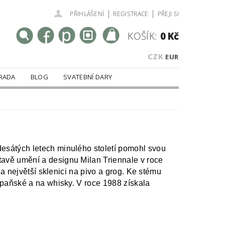
|
|
PŘIHLÁŠENÍ
REGISTRACE
PŘEJI SI
KOŠÍK:
0 Kč
CZK
EUR
RADA
BLOG
SVATEBNÍ DARY
desátých letech minulého století pomohl svou
stavě umění a designu Milan Triennale v roce
a největší sklenici na pivo a grog. Ke stému
paňské a na whisky. V roce 1988 získala