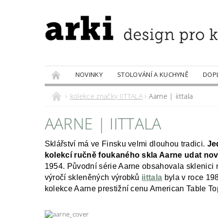
NOVINKY
STOLOVÁNÍ A KUCHYNĚ
DOP
PRODÁVANÉ ZNAČKY
DOBROTY
kolekce značky IITTALA
Aarne | iittala
AARNE | IITTALA
Sklářství má ve Finsku velmi dlouhou tradici.
Je
kolekcí ručně foukaného skla Aarne udat nový
1954. Původní série Aarne obsahovala sklenici na
výročí skleněných výrobků
iittala
byla v roce 19
kolekce Aarne prestižní cenu American Table T