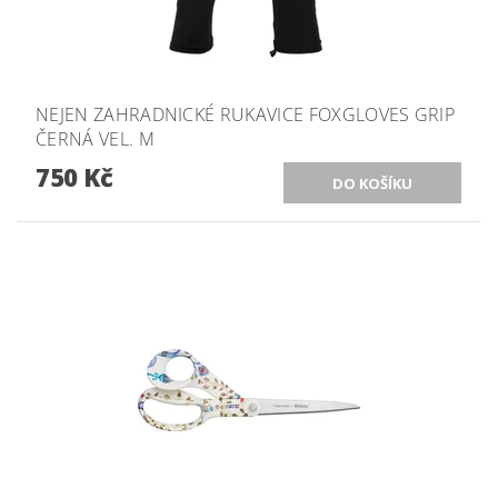
NEJEN ZAHRADNICKÉ RUKAVICE FOXGLOVES GRIP
ČERNÁ VEL. M
750 Kč