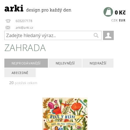
0 Kč
CZK
EUR
603207178
arki@arki.cz
ZAHRADA
NEJPRODÁVANĚJŠÍ
NEJLEVNĚJŠÍ
NEJDRAŽŠÍ
ABECEDNĚ
20
položek celkem