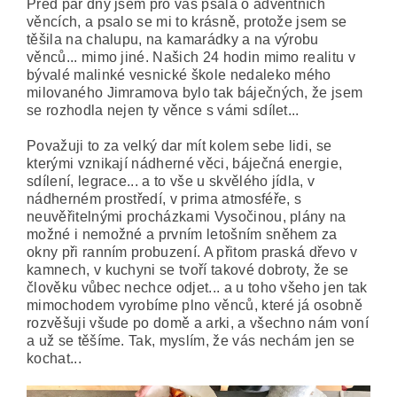
Před pár dny jsem pro vás psala o adventních
věncích, a psalo se mi to krásně, protože jsem se
těšila na chalupu, na kamarádky a na výrobu
věnců... mimo jiné. Našich 24 hodin mimo realitu v
bývalé malinké vesnické škole nedaleko mého
milovaného Jimramova bylo tak báječných, že jsem
se rozhodla nejen ty věnce s vámi sdílet...
Považuji to za velký dar mít kolem sebe lidi, se
kterými vznikají nádherné věci, báječná energie,
sdílení, legrace... a to vše u skvělého jídla, v
nádherném prostředí, v prima atmosféře, s
neuvěřitelnými procházkami Vysočinou, plány na
možné i nemožné a prvním letošním sněhem za
okny při ranním probuzení. A přitom praská dřevo v
kamnech, v kuchyni se tvoří takové dobroty, že se
člověku vůbec nechce odjet... a u toho všeho jen tak
mimochodem vyrobíme plno věnců, které já osobně
rozvěšuji všude po domě a arki, a všechno nám voní
a už se těšíme. Tak, myslím, že vás nechám jen se
kochat...