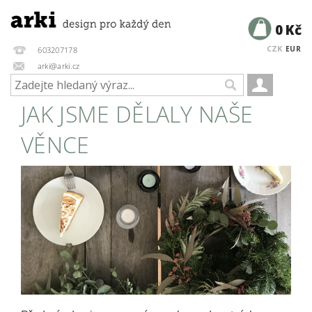
0 Kč
CZK
EUR
603207178
arki@arki.cz
JAK JSME DĚLALY NAŠE
VĚNCE