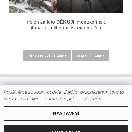
nejen za foto
DĚKUJI
: monakorinek,
ilona_z_millionbells, martinaD :)
PŘEDCHOZÍ ČLÁNEK
DALŠÍ ČLÁNEK
OBCHODNÍ PODMÍNKY
|
PLATBA
|
DOPRAVA
|
KOLEKCE IITTALA
Používáme soubory cookie. Dalším procházením tohoto
|
KOLEKCE STELTON
|
DISTRIBUCE IITTALA
|
REKLAMACE/ODSTOUPENÍ
|
VŠE O NÁKUPU
|
KDO JSME
|
webu vyjadřujete souhlas s jejich používáním.
KONTAKT
NASTAVENÍ
2026 ©
arki.cz
, všechna práva vyhrazena
Vytvořil Shoptet