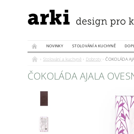
NOVINKY
STOLOVÁNÍ A KUCHYNĚ
DOP
PRODÁVANÉ ZNAČKY
DOBROTY
Stolování a kuchyně
Dobroty
ČOKOLÁDA AJ
ČOKOLÁDA AJALA OVES