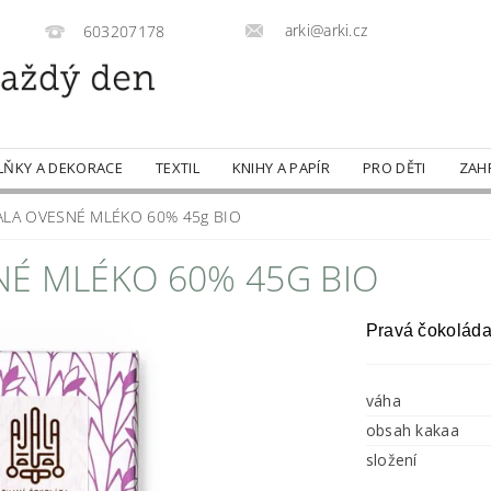
arki@arki.cz
603207178
LŇKY A DEKORACE
TEXTIL
KNIHY A PAPÍR
PRO DĚTI
ZAH
ALA OVESNÉ MLÉKO 60% 45g BIO
NÉ MLÉKO 60% 45G BIO
Pravá čokoláda
váha
obsah kakaa
složení