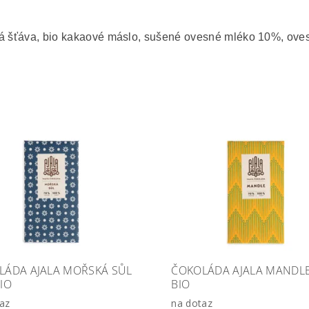
ová šťáva, bio kakaové máslo, sušené ovesné mléko 10%, ove
LÁDA AJALA MOŘSKÁ SŮL
ČOKOLÁDA AJALA MANDL
IO
BIO
az
na dotaz