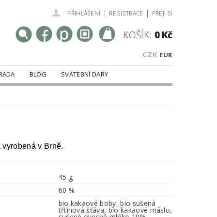
|
|
PŘIHLÁŠENÍ
REGISTRACE
PŘEJI SI
KOŠÍK:
0 Kč
CZK
EUR
RADA
BLOG
SVATEBNÍ DARY
 vyrobená v Brně.
45 g
60 %
bio kakaové boby, bio sušená
třtinová šťáva, bio kakaové máslo,
sušené ovesné mléko 10%,