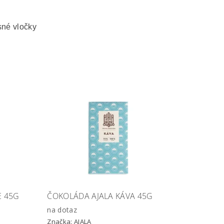
sné vločky
E 45G
ČOKOLÁDA AJALA KÁVA 45G
na dotaz
Značka:
AJALA