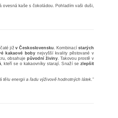
á ovesná kaše s čokoládou. Pohladím vaši duši,
čaté již
v Československu
. Kombinací
starých
vé kakaové boby
nejvyšší kvality pěstované v
ukru, obsahuje
původní živiny
. Takovou prostě v
ů
, kteří se o kakaovníky starají. Snaží se
zlepšit
ělu energii a řadu výživově hodnotných látek."