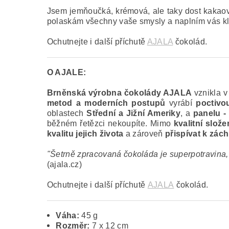
Jsem jemňoučká, krémová, ale taky dost kakaov
polaskám všechny vaše smysly a naplním vás k
Ochutnejte i další příchutě
AJALA
čokolád.
O AJALE:
Brněnská výrobna čokolády AJALA
vznikla v
metod a moderních postupů
vyrábí
poctivo
oblastech
Střední a Jižní Ameriky
, a
panelu -
běžném řetězci nekoupíte. Mimo
kvalitní slož
kvalitu jejich života
a zároveň
přispívat k zác
"Šetrně zpracovaná čokoláda je superpotravina, 
(ajala.cz)
Ochutnejte i další příchutě
AJALA
čokolád.
Váha:
45 g
Rozměr:
7 x 12 cm