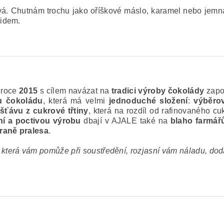
á. Chutnám trochu jako oříškové máslo, karamel nebo jemn
lidem.
 roce
2015
s cílem navázat na
tradici výroby čokolády
zapo
u čokoládu
, která má velmi
jednoduché složení
:
výběro
 šťávu z cukrové třtiny
, která na rozdíl od rafinovaného c
ení a poctivou výrobu
dbají v AJALE také na
blaho farmář
hraně pralesa
.
která vám pomůže při soustředění, rozjasní vám náladu, dodá t