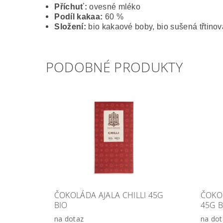
Příchuť:
ovesné mléko
Podíl kakaa:
60 %
Složení:
bio kakaové boby, bio sušená třtin
PODOBNÉ PRODUKTY
ČOKOLÁDA AJALA CHILLI 45G
ČOKO
BIO
45G B
na dotaz
na dot