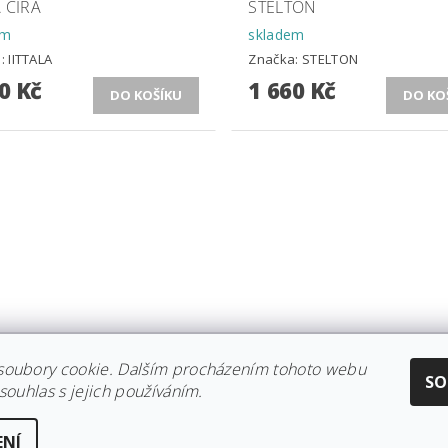
 ČIRÁ
STELTON
em
skladem
a:
IITTALA
Značka:
STELTON
0 Kč
1 660 Kč
soubory cookie. Dalším procházením tohoto webu
CE IITTALA
|
KOLEKCE STELTON
|
DISTRIBUCE IITTALA
|
REKLAMACE/
SO
souhlas s jejich používáním.
ENÍ