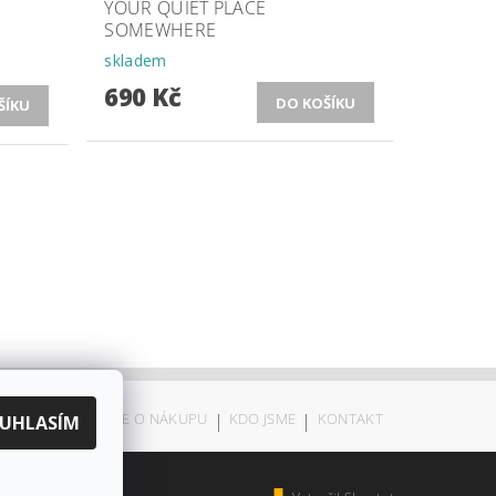
YOUR QUIET PLACE
SOMEWHERE
skladem
690 Kč
ODSTOUPENÍ
|
VŠE O NÁKUPU
|
KDO JSME
|
KONTAKT
UHLASÍM