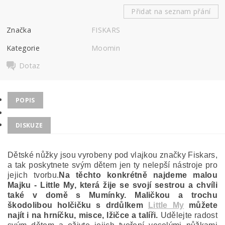
Přidat na seznam přání
Značka
FISKARS
Kategorie
Moomin
Dotaz
POPIS
DISKUZE
Dětské nůžky jsou vyrobeny pod vlajkou značky Fiskars,
a tak poskytnete svým dětem jen ty nelepší nástroje pro
jejich tvorbu.
Na těchto konkrétně
najdeme malou
Majku - Little My, která žije se svojí sestrou a chvíli
také v domě s Mumínky. Maličkou a trochu
škodolibou holčičku s drdůlkem
Little My
můžete
najít i na hrníčku, misce, lžičce a talíři.
Udělejte radost