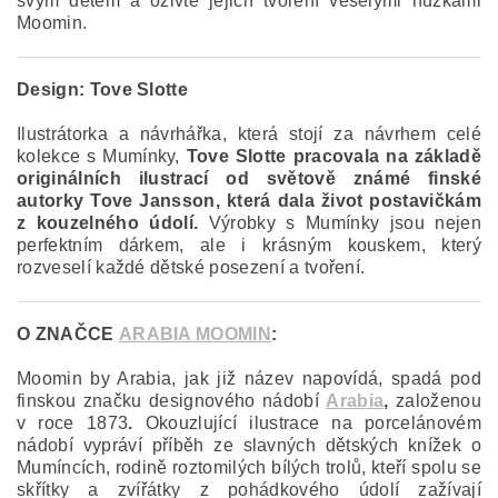
svým dětem a oživte jejich tvoření veselými nůžkami
Moomin.
Design:
Tove Slotte
Ilustrátorka a návrhářka, která stojí za návrhem celé
kolekce s Mumínky,
Tove Slotte pracovala na základě
originálních ilustrací od světově známé finské
autorky Tove Jansson, která dala život postavičkám
z kouzelného údolí.
Výrobky s Mumínky jsou nejen
perfektním dárkem, ale i krásným kouskem, který
rozveselí každé dětské posezení a tvoření.
O ZNAČCE
ARABIA MOOMIN
:
Moomin by Arabia, jak již název napovídá, spadá pod
finskou značku designového nádobí
Arabia
,
založenou
v roce 1873
.
Okouzlující ilustrace na porcelánovém
nádobí vypráví příběh ze slavných dětských knížek o
Mumíncích, rodině roztomilých bílých trolů, kteří spolu se
skřítky a zvířátky z pohádkového údolí zažívají