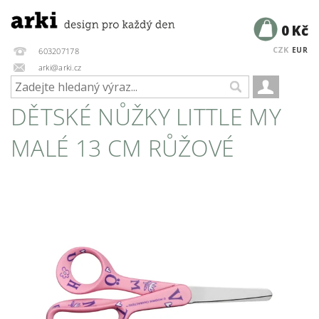
0 Kč
CZK
EUR
603207178
arki@arki.cz
DĚTSKÉ NŮŽKY LITTLE MY
MALÉ 13 CM RŮŽOVÉ