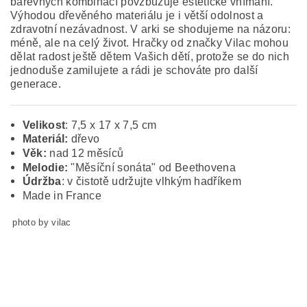
barevných kombinací povzbuzuje estetické vnímání.
Výhodou dřevěného materiálu je i větší odolnost a
zdravotní nezávadnost. V arki se shodujeme na názoru:
méně, ale na celý život. Hračky od značky Vilac mohou
dělat radost ještě dětem Vašich dětí, protože se do nich
jednoduše zamilujete a rádi je schováte pro další
generace.
Velikost
: 7,5 x 17 x 7,5 cm
Materiál:
dřevo
Věk:
nad 12 měsíců
Melodie:
"Měsíční sonáta" od Beethovena
Údržba
: v čistotě udržujte vlhkým hadříkem
Made in France
photo by vilac