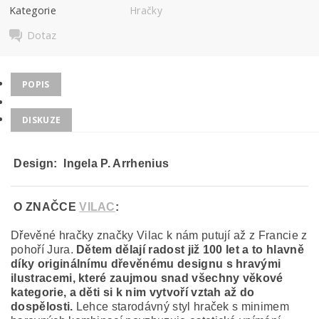
Kategorie
Hračky
Dotaz
POPIS
DISKUZE
Design:
Ingela P. Arrhenius
O ZNAČCE
VILAC
:
Dřevěné hračky značky Vilac k nám putují až z Francie z
pohoří Jura.
Dětem dělají radost již 100 let a to hlavně
díky originálnímu dřevěnému designu s hravými
ilustracemi, které zaujmou snad všechny věkové
kategorie, a děti si k nim vytvoří vztah až do
dospělosti.
Lehce starodávný styl hraček s minimem