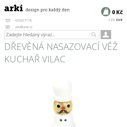
0 Kč
CZK
EUR
603207178
arki@arki.cz
DŘEVĚNÁ NASAZOVACÍ VĚŽ
KUCHAŘ VILAC