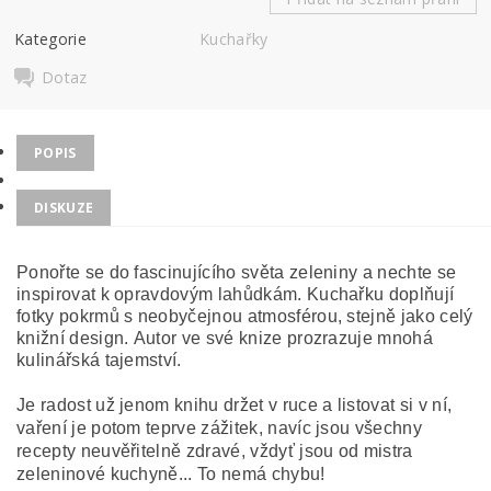
Kategorie
Kuchařky
Dotaz
POPIS
DISKUZE
Ponořte se do fascinujícího světa zeleniny a nechte se
inspirovat k opravdovým lahůdkám. Kuchařku doplňují
fotky pokrmů s neobyčejnou atmosférou, stejně jako celý
knižní design. Autor ve své knize prozrazuje mnohá
kulinářská tajemství.
Je radost už jenom knihu držet v ruce a listovat si v ní,
vaření je potom teprve zážitek, navíc jsou všechny
recepty neuvěřitelně zdravé, vždyť jsou od mistra
zeleninové kuchyně... To nemá chybu!