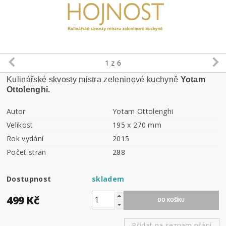
1
z 6
Kulinářské skvosty mistra zeleninové kuchyně
Yotam
Ottolenghi.
Autor
Yotam Ottolenghi
Velikost
195 x 270 mm
Rok vydání
2015
Počet stran
288
Dostupnost
skladem
499 Kč
Přidat na seznam přání