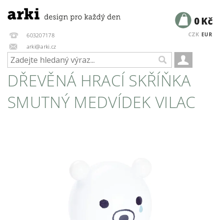
0 Kč
CZK
EUR
603207178
arki@arki.cz
DŘEVĚNÁ HRACÍ SKŘÍŇKA
SMUTNÝ MEDVÍDEK VILAC