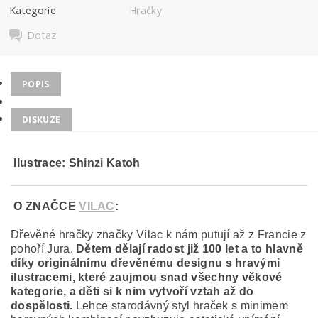
Kategorie
Hračky
Dotaz
POPIS
DISKUZE
Ilustrace:
Shinzi Katoh
O ZNAČCE
VILAC
:
Dřevěné hračky značky Vilac k nám putují až z Francie z
pohoří Jura.
Dětem dělají radost již 100 let a to hlavně
díky originálnímu dřevěnému designu s hravými
ilustracemi, které zaujmou snad všechny věkové
kategorie, a děti si k nim vytvoří vztah až do
dospělosti.
Lehce starodávný styl hraček s minimem