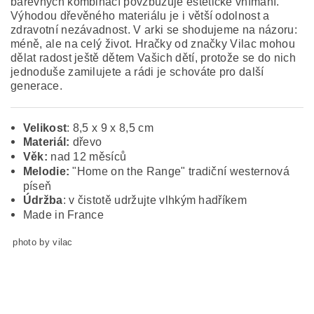
barevných kombinací povzbuzuje estetické vnímání.
Výhodou dřevěného materiálu je i větší odolnost a
zdravotní nezávadnost. V arki se shodujeme na názoru:
méně, ale na celý život. Hračky od značky Vilac mohou
dělat radost ještě dětem Vašich dětí, protože se do nich
jednoduše zamilujete a rádi je schováte pro další
generace.
Velikost
: 8,5 x 9 x 8,5 cm
Materiál:
dřevo
Věk:
nad 12 měsíců
Melodie:
"Home on the Range" tradiční westernová
píseň
Údržba
: v čistotě udržujte vlhkým hadříkem
Made in France
photo by vilac