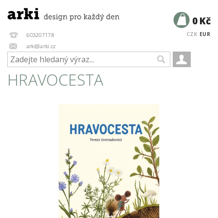
0 Kč
CZK
EUR
603207178
arki@arki.cz
HRAVOCESTA