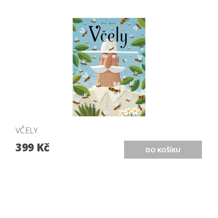
VČELY
399 Kč