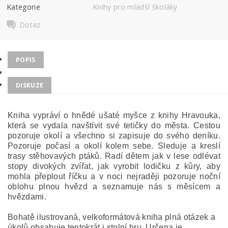
Kategorie
Knihy pro mladší školáky
Dotaz
POPIS
DISKUZE
Kniha vypráví o hnědé ušaté myšce z knihy Hravouka,
která se vydala navštívit své tetičky do města. Cestou
pozoruje okolí a všechno si zapisuje do svého deníku.
Pozoruje počasí a okolí kolem sebe. Sleduje a kreslí
trasy stěhovavých ptáků. Radí dětem jak v lese odlévat
stopy divokých zvířat, jak vyrobit lodičku z kůry, aby
mohla přeplout říčku a v noci nejraději pozoruje noční
oblohu plnou hvězd a seznamuje nás s měsícem a
hvězdami.
Bohatě ilustrovaná, velkoformátová kniha plná otázek a
úkolů obsahuje tentokrát i stolní hru. Určena je