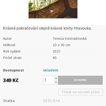
Krásné pokračování stejně krásné knihy Hravouka.
Autor
Tereza Vostradovská
Velikost
23 x 30 cm
Rok vydání
2021
Počet stran
60
Dostupnost
skladem
349 Kč
Přidat na seznam přání
Značka
BĚŽÍLIŠKA