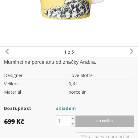
1
z 5
Mumínci na porcelánu od značky Arabia.
Designér
Tove Slotte
Velikost
0,4 l
Materiál
porcelán
Dostupnost
skladem
699 Kč
Přidat na seznam přání