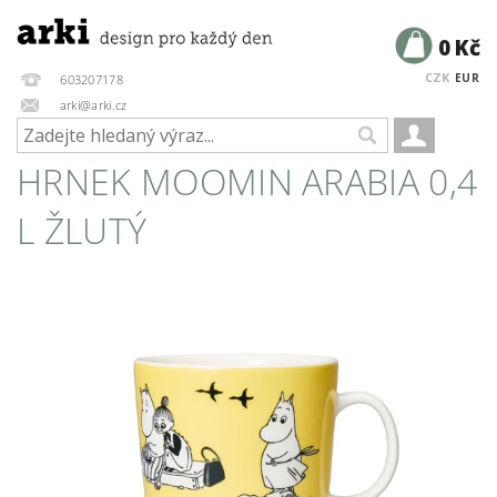
0 Kč
CZK
EUR
603207178
arki@arki.cz
HRNEK MOOMIN ARABIA 0,4
L ŽLUTÝ