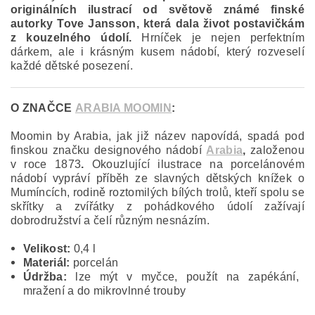
originálních ilustrací od světově známé finské
autorky Tove Jansson, která dala život postavičkám
z kouzelného údolí.
Hrníček je nejen perfektním
dárkem, ale i krásným kusem nádobí, který rozveselí
každé dětské posezení.
O ZNAČCE
ARABIA MOOMIN
:
Moomin by Arabia, jak již název napovídá, spadá pod
finskou značku designového nádobí
Arabia
,
založenou
v roce 1873
.
Okouzlující ilustrace na porcelánovém
nádobí vypráví příběh ze slavných dětských knížek o
Mumíncích, rodině roztomilých bílých trolů, kteří spolu se
skřítky a zvířátky z pohádkového údolí zažívají
dobrodružství a čelí různým nesnázím.
Velikost:
0,4 l
Materiál:
porcelán
Údržba:
lze mýt v myčce, použít na zapékání,
mražení a do mikrovlnné trouby