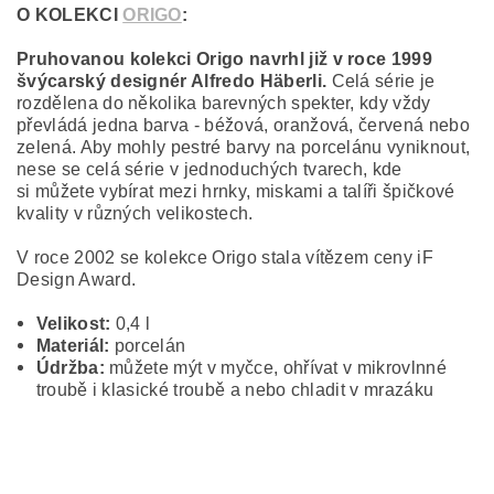
O KOLEKCI
ORIGO
:
Pruhovanou kolekci Origo navrhl již v roce 1999
švýcarský designér Alfredo Häberli.
Celá série je
rozdělena do několika barevných spekter, kdy vždy
převládá jedna barva - béžová, oranžová, červená nebo
zelená. Aby mohly pestré barvy na porcelánu vyniknout,
nese se celá série v jednoduchých tvarech, kde
si můžete vybírat mezi hrnky, miskami a talíři špičkové
kvality v různých velikostech.
V roce 2002 se kolekce Origo stala vítězem ceny iF
Design Award.
Velikost:
0,4 l
Materiál:
porcelán
Údržba:
můžete mýt v myčce, ohřívat v mikrovlnné
troubě i klasické troubě a nebo chladit v mrazáku