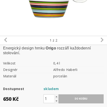
1
z 2
Energický design hrnku
Origo
rozzáří každodenní
stolování.
Velikost
0,4 l
Designér
Alfredo Haberli
Materiál
porcelán
Dostupnost
skladem
650 Kč