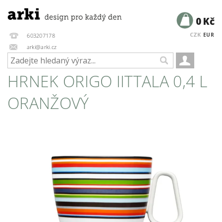
0 Kč
CZK
EUR
603207178
arki@arki.cz
HRNEK ORIGO IITTALA 0,4 L
ORANŽOVÝ