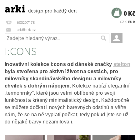
0 Kč
CZK
EUR
603207178
arki@arki.cz
I:CONS
Inovativní kolekce i:cons od dánské značky
stelton
byla stvořena pro aktivní život na cestách, pro
milovníky skandinávského designu a milovníky
chvilek s dobrým nápojem.
Kolekce nabízí elegantní
„termohrnky“, které jsou velmi oblíbené pro svoji
funkčnost a krásný minimalistický design. Každoročně
se můžete dočkat i nových barevných odstínů a věřte
nám, že se na ně vyplatí počkat, tedy pokud jste se už
do nějaké barvy nezamilovali.