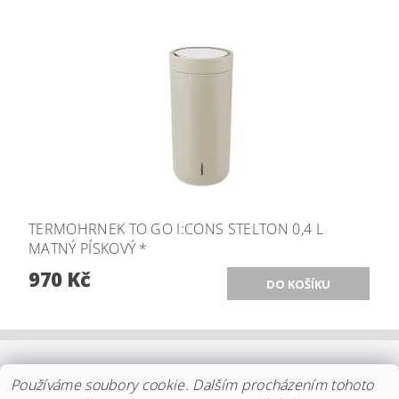
TERMOHRNEK TO GO I:CONS STELTON 0,4 L
MATNÝ PÍSKOVÝ *
970 Kč
OBCHODNÍ PODMÍNKY
|
PLATBA
|
DOPRAVA
|
KOLEKCE IITTALA
Používáme soubory cookie. Dalším procházením tohoto
|
KOLEKCE STELTON
|
DISTRIBUCE IITTALA
|