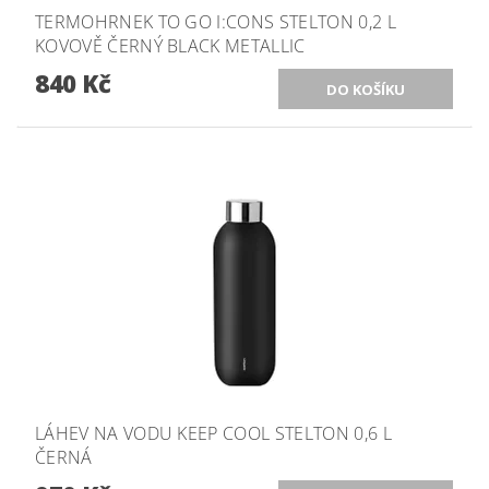
TERMOHRNEK TO GO I:CONS STELTON 0,2 L
KOVOVĚ ČERNÝ BLACK METALLIC
840 Kč
LÁHEV NA VODU KEEP COOL STELTON 0,6 L
ČERNÁ