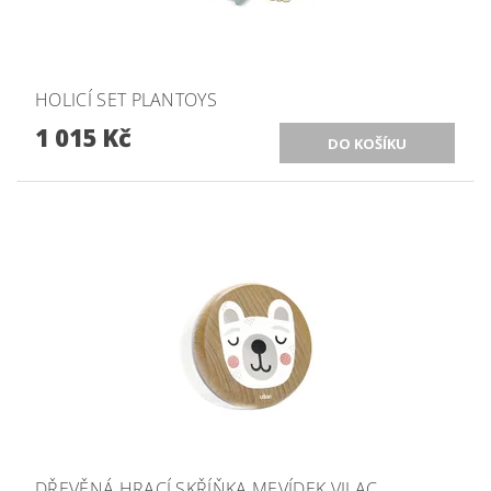
HOLICÍ SET PLANTOYS
1 015 Kč
DŘEVĚNÁ HRACÍ SKŘÍŇKA MEVÍDEK VILAC