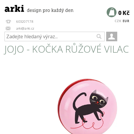
0 Kč
CZK
EUR
603207178
arki@arki.cz
JOJO - KOČKA RŮŽOVÉ VILAC