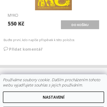
MYKO
550 Kč
Buďte první, kdo napíše příspěvek k této položce.
Přidat komentář
OBCHODNÍ PODMÍNKY
|
PLATBA
|
DOPRAVA
|
KOLEKCE IITTALA
Používáme soubory cookie. Dalším procházením tohoto
|
KOLEKCE STELTON
|
DISTRIBUCE IITTALA
|
REKLAMACE/ODSTOUPENÍ
|
VŠE O NÁKUPU
|
KDO JSME
|
webu vyjadřujete souhlas s jejich používáním.
KONTAKT
NASTAVENÍ
2026 ©
arki.cz
, všechna práva vyhrazena