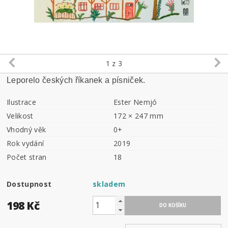
1
z 3
Leporelo českých říkanek a písniček.
Ilustrace
Ester Nemjó
Velikost
172 × 247 mm
Vhodný věk
0+
Rok vydání
2019
Počet stran
18
Dostupnost
skladem
198 Kč