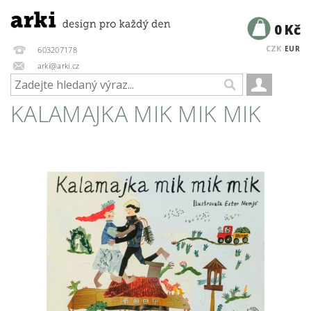
0 Kč
CZK
EUR
603207178
arki@arki.cz
KALAMAJKA MIK MIK MIK