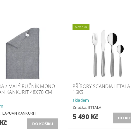
Novinka
KA / MALÝ RUČNÍK MONO
PŘÍBORY SCANDIA IITTALA
AN KANKURIT 48X70 CM
16KS
skladem
em
Značka:
IITTALA
a:
LAPUAN KANKURIT
5 490 Kč
 Kč