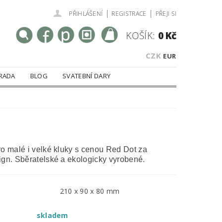
|
|
PŘIHLÁŠENÍ
REGISTRACE
PŘEJI SI
KOŠÍK:
0 Kč
CZK
EUR
RADA
BLOG
SVATEBNÍ DARY
o malé i velké kluky s cenou Red Dot za
ign. Sběratelské a ekologicky vyrobené.
210 x 90 x 80 mm
skladem