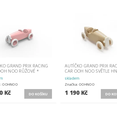
ČKO GRAND PRIX RACING
AUTÍČKO GRAND PRIX RA
OOH NOO RŮŽOVÉ *
CAR OOH NOO SVĚTLE H
em
skladem
a:
OOHNOO
Značka:
OOHNOO
0 Kč
1 190 Kč