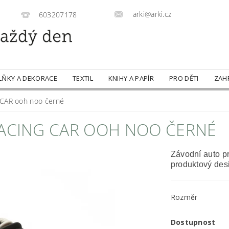
arki@arki.cz
603207178
LŇKY A DEKORACE
TEXTIL
KNIHY A PAPÍR
PRO DĚTI
ZAH
 CAR ooh noo černé
RACING CAR OOH NOO ČERNÉ
Závodní auto pr
produktový des
Rozměr
Dostupnost