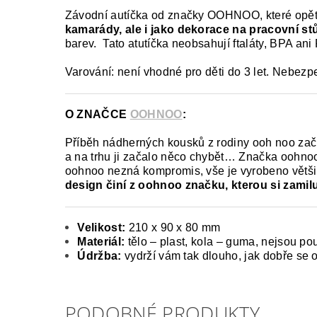
Závodní autíčka od značky OOHNOO, které opět 
kamarády, ale i jako dekorace na pracovní stů
barev. Tato atutíčka neobsahují ftaláty, BPA an
Varování: není vhodné pro děti do 3 let. Nebezp
O ZNAČCE
OOHNOO
:
Příběh nádherných kousků z rodiny ooh noo začí
a na trhu ji začalo něco chybět… Značka oohnoo 
oohnoo nezná kompromis, vše je vyrobeno většin
design činí z oohnoo značku, kterou si zamiluj
Velikost:
210 x 90 x 80 mm
Materiál:
tělo – plast, kola – guma, nejsou pou
Údržba:
vydrží vám tak dlouho, jak dobře se o
PODOBNÉ PRODUKTY