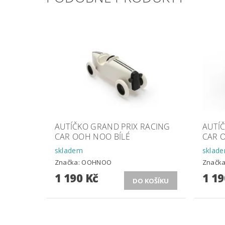
AUTÍČKO GRAND PRIX RACING
AUTÍ
CAR OOH NOO BÍLÉ
CAR 
skladem
sklad
Značka:
OOHNOO
Značk
1 190 Kč
1 19