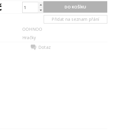
č
Přidat na seznam přání
OOHNOO
Hračky
Dotaz