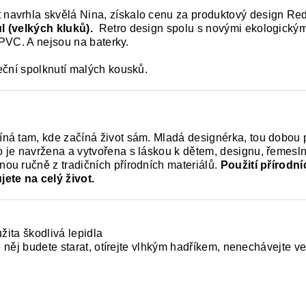
navrhla skvělá Nina, získalo cenu za produktový design Re
l (velkých kluků).
Retro design spolu s novými ekologickými
i PVC. A nejsou na baterky.
eční spolknutí malých kousků.
ná tam, kde začíná život sám. Mladá designérka, tou dobou p
je navržena a vytvořena s láskou k dětem, designu, řemeslné 
ou ručně z tradičních přírodních materiálů.
Použití přírodn
ete na celý život.
žita škodlivá lepidla
 něj budete starat, otírejte vlhkým hadříkem, nenechávejte ve 