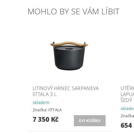
MOHLO BY SE VÁM LÍBIT
LITINOVÝ HRNEC SARPANEVA
UTĚR
IITTALA 3 L
LAPU
ŠEDÝ
skladem
sklad
Značka:
IITTALA
Značk
7 350 Kč
654