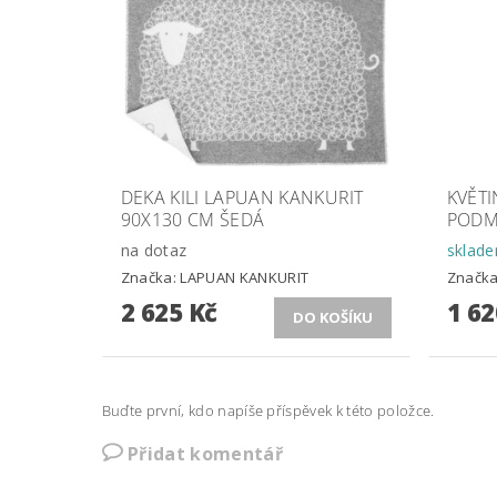
DEKA KILI LAPUAN KANKURIT
KVĚTI
90X130 CM ŠEDÁ
PODM
na dotaz
sklad
Značka:
LAPUAN KANKURIT
Značk
2 625 Kč
1 62
Buďte první, kdo napíše příspěvek k této položce.
Přidat komentář