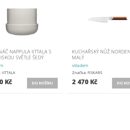
NÁČ NAPPULA IITTALA S
KUCHAŘSKÝ NŮŽ NORDE
ISKOU SVĚTLE ŠEDÝ
MALÝ
em
skladem
a:
IITTALA
Značka:
FISKARS
0 Kč
2 470 Kč