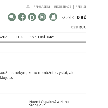
|
|
PŘIHLÁŠENÍ
REGISTRACE
PŘEJI SI
KOŠÍK:
0 Kč
CZK
EUR
RADA
BLOG
SVATEBNÍ DARY
soužití s někým, koho nemůžete vystát, ale
ktujete.
Noemi Cupalová a Hana
Šradějová