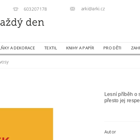
arki@arki.cz
603207178
LŇKY A DEKORACE
TEXTIL
KNIHY A PAPÍR
PRO DĚTI
ZAH
 vosy
Lesní příběh o 
přesto jej respe
Autor