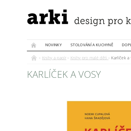
NOVINKY
STOLOVÁNÍ A KUCHYNĚ
DOP
PRODÁVANÉ ZNAČKY
DOBROTY
Knihy a papír
Knihy pro malé děti
Karlíček a
KARLÍČEK A VOSY