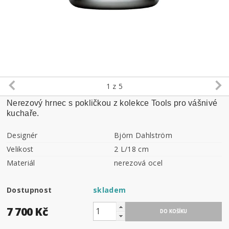
1
z 5
Nerezový hrnec s pokličkou z kolekce Tools pro vášnivé
kuchaře.
Designér
Björn Dahlström
Velikost
2 L/18 cm
Materiál
nerezová ocel
Dostupnost
skladem
7 700 Kč