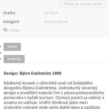
Přidat na seznam přání
Značka
IITTALA
Kategorie
Hrnce a pánve
Dotaz
POPIS
DISKUZE
Design: Björn Dahlström 1998
Nádherný kousek z ušlechtilé oceli od švédského
designéra Björna Dahlströma. Jednoduchý severský
design a prvotřídní materiál činí z pánve profesionálního
pomocníka v každé kuchyni. Ocelový povrch je odolný a
snadno se udržuje. Vnitřní hliníkové jádro mezi
ocelovými vrstvami vede velmi dobře teplo a zajišťuje,