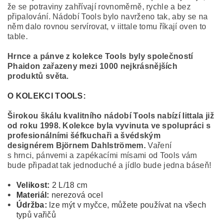
že se potraviny zahřívají rovnoměrně, rychle a bez
připalování. Nádobí Tools bylo navrženo tak, aby se na
něm dalo rovnou servírovat, v iittale tomu říkají oven to
table.
Hrnce a pánve z kolekce Tools byly společností
Phaidon zařazeny mezi 1000 nejkrásnějších
produktů světa.
O KOLEKCI TOOLS:
Širokou škálu kvalitního nádobí Tools nabízí Iittala již
od roku 1998. Kolekce byla vyvinuta ve spolupráci s
profesionálními šéfkuchaři a švédským
designérem Björnem Dahlströmem.
Vaření
s hrnci, pánvemi a zapékacími mísami od Tools vám
bude připadat tak jednoduché a jídlo bude jedna báseň!
Velikost:
2 L/18 cm
Materiál:
nerezová ocel
Údržba:
lze mýt v myčce, můžete používat na všech
typů vařičů