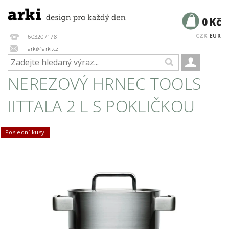
0 Kč
CZK
EUR
603207178
arki@arki.cz
NEREZOVÝ HRNEC TOOLS
IITTALA 2 L S POKLIČKOU
Poslední kusy!