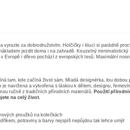
a vyrazte za dobrodružstvím.
Holčičky i kluci si parádně pro
nákladem jezdit doma i na zahradě. Kouzelný minimalistický 
 v Evropě i dřevo pochází z evropských lesů. Maximální nosn
ná tam, kde začíná život sám. Mladá designérka, tou dobou p
je navržena a vytvořena s láskou k dětem, designu, řemeslné 
ou ručně z tradičních přírodních materiálů.
Použití přírodn
ete na celý život.
umových proužků na kolečkách
adříkem, potraviny a barvy nejspíš nepůjdou tak lehce umýt