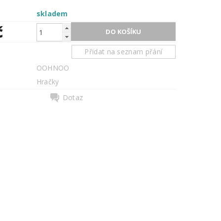
skladem
č
Přidat na seznam přání
OOHNOO
Hračky
Dotaz