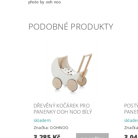
photo by ooh noo
PODOBNÉ PRODUKTY
DŘEVĚNÝ KOČÁREK PRO
POST
PANENKY OOH NOO BÍLÝ
PANE
skladem
sklad
Značka:
OOHNOO
Značk
3 285 Kč
3 04