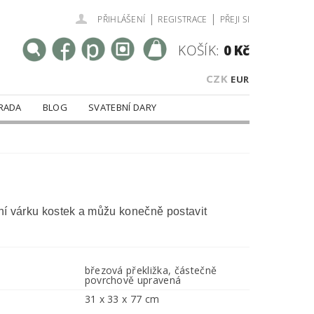
|
|
PŘIHLÁŠENÍ
REGISTRACE
PŘEJI SI
KOŠÍK:
0 Kč
CZK
EUR
RADA
BLOG
SVATEBNÍ DARY
í várku kostek a můžu konečně postavit
březová překližka, částečně
povrchově upravená
31 x 33 x 77 cm