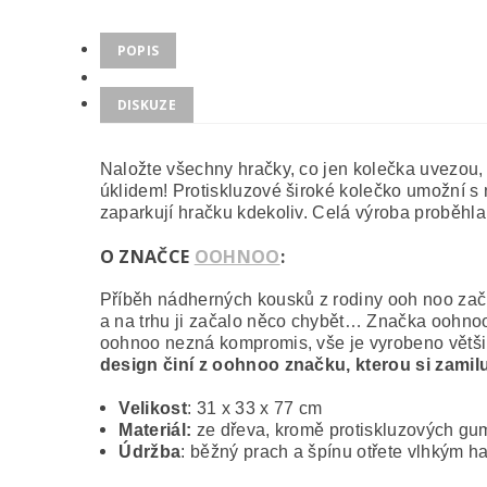
POPIS
DISKUZE
Naložte všechny hračky, co jen kolečka uvezou, 
úklidem! Protiskluzové široké kolečko umožní s 
zaparkují hračku kdekoliv. Celá výroba proběhla
O ZNAČCE
OOHNOO
:
Příběh nádherných kousků z rodiny ooh noo začí
a na trhu ji začalo něco chybět… Značka oohnoo 
oohnoo nezná kompromis, vše je vyrobeno většin
design činí z oohnoo značku, kterou si zamiluj
Velikost
: 31 x 33 x 77 cm
Materiál:
ze dřeva, kromě protiskluzových g
Údržba
: běžný prach a špínu otřete vlhkým h