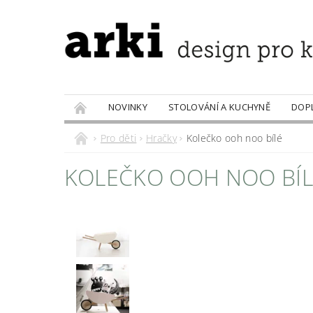
NOVINKY
STOLOVÁNÍ A KUCHYNĚ
DOP
PRODÁVANÉ ZNAČKY
DOBROTY
Pro děti
Hračky
Kolečko ooh noo bílé
KOLEČKO OOH NOO BÍL