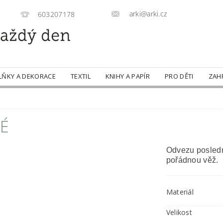
arki@arki.cz
603207178
LŇKY A DEKORACE
TEXTIL
KNIHY A PAPÍR
PRO DĚTI
ZAH
É
Odvezu posledn
pořádnou věž.
Materiál
Velikost