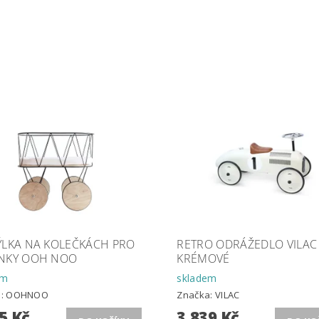
ÝLKA NA KOLEČKÁCH PRO
RETRO ODRÁŽEDLO VILAC
NKY OOH NOO
KRÉMOVÉ
em
skladem
a:
OOHNOO
Značka:
VILAC
5 Kč
3 839 Kč