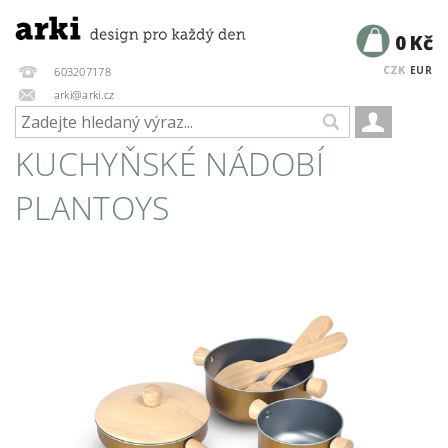
0 Kč
CZK
EUR
603207178
arki@arki.cz
KUCHYŇSKÉ NÁDOBÍ
PLANTOYS