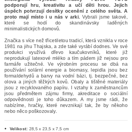
podporují hru, kreativitu a učí děti hrou. Jejich
úspěch potvrzují desítky ocenění z celého světa. A
proto mají místo i u nás v arki.
Vybrali jsme takové,
které se hodí do skandinávsky laděných
minimalistických domovů.
Značka s více než třicetiletou tradicí, která vznikla v roce
1981 na jihu Thajska, a zde také vyrábí dodnes. Ve své
produkci využívá dřevo kaučukovníků, které již
neprodukují latexové mléko a tím pádem již nejsou pro
farmáře užitečné.
Ve výrobním procesu se dbá na
používání solární energie a biomasy, lepidla jsou bez
formaldehydů a barvy na vodní bázi, tj. bezpečné, bez
olova a jiných těžkých kovů. Obaly a tištěné materiály
jsou z recyklovaného papíru. I vztahy k zaměstnancům
jsou předmětem zájmu firmy, akreditace o sociální
odpovědnosti je toho důkazem. A my jsme rádi, že
nabízíme, hračky, které nevznikají tak, že by někoho
nebo něco poškozovaly.
Velikost:
28,5 x 23,5 x 7,5 cm