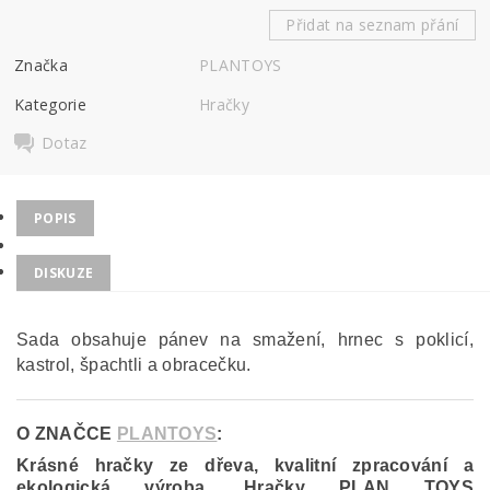
Přidat na seznam přání
Značka
PLANTOYS
Kategorie
Hračky
Dotaz
POPIS
DISKUZE
Sada obsahuje pánev na smažení, hrnec s poklicí,
kastrol, špachtli a obracečku.
O ZNAČCE
PLANTOYS
:
Krásné hračky ze dřeva, kvalitní zpracování a
ekologická výroba. Hračky PLAN TOYS