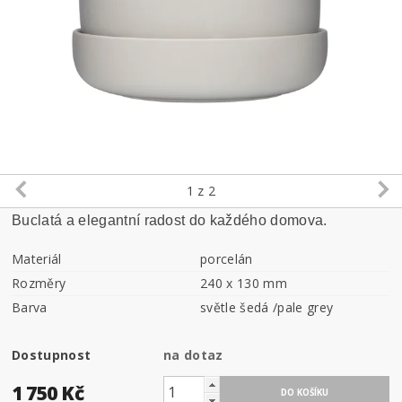
1
z 2
Buclatá a elegantní radost do každého domova.
Materiál
porcelán
Rozměry
240 x 130 mm
Barva
světle šedá /pale grey
Dostupnost
na dotaz
1 750 Kč