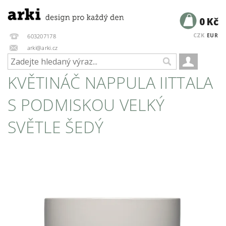
0 Kč
CZK
EUR
603207178
arki@arki.cz
KVĚTINÁČ NAPPULA IITTALA
S PODMISKOU VELKÝ
SVĚTLE ŠEDÝ