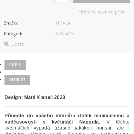
Přidat na seznam přání
Značka
IITTALA
Kategorie
Květináče
Dotaz
POPIS
DISKUZE
Design: Matti Klenell
2020
Přineste do vašeho interiéru dotek minimalismu a
nadčasovosti s květináči Nappula.
V těchto
květináčích vypadá úžasně jakákoli bonsai, ale i
obyčejný tchýnin jazyk.
Nebojte se experimentu,