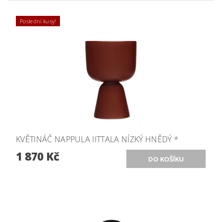
Poslední kusy!
KVĚTINÁČ NAPPULA IITTALA NÍZKÝ HNĚDÝ *
1 870 Kč