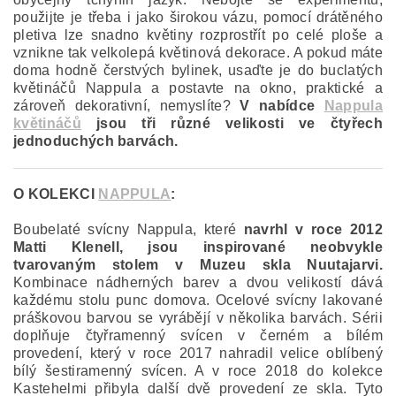
použijte je třeba i jako širokou vázu, pomocí drátěného
pletiva lze snadno květiny rozprostřít po celé ploše a
vznikne tak velkolepá květinová dekorace. A pokud máte
doma hodně čerstvých bylinek, usaďte je do buclatých
květináčů Nappula a postavte na okno, praktické a
zároveň dekorativní, nemyslíte?
V nabídce
Nappula
květináčů
jsou tři různé velikosti ve čtyřech
jednoduchých barvách.
O KOLEKCI
NAPPULA
:
Boubelaté svícny Nappula, které
navrhl v roce 2012
Matti Klenell, jsou inspirované neobvykle
tvarovaným stolem v Muzeu skla Nuutajarvi.
Kombinace nádherných barev a dvou velikostí dává
každému stolu punc domova. Ocelové svícny lakované
práškovou barvou se vyrábějí v několika barvách. Sérii
doplňuje čtyřramenný svícen v černém a bílém
provedení, který v roce 2017 nahradil velice oblíbený
bílý šestiramenný svícen. A v roce 2018 do kolekce
Kastehelmi přibyla další dvě provedení ze skla. Tyto