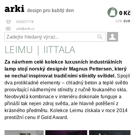
0 Kč
CZK
EUR
603207178
arki@arki.cz
LEIMU | IITTALA
Za návrhem celé kolekce luxusních industriálních
lamp stojí norský designér Magnus Pettersen, který
se nechal inspirovat tradičními stínidly svítidel.
Spojil
dva protikladné elementy – chladný beton a teplé světlo
prosvítající nádhernými stínidly z ručně foukaného skla.
Neobvyklá kombinace v interiéru dokonale funguje a
přináší tak nejen zdroj světla, ale hlavně potěšení z
krásného předmětu. Kolekce Leimu získala v roce 2014
prestižní cenu if Gold Award.