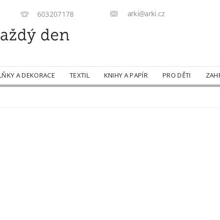
arki@arki.cz
603207178
LŇKY A DEKORACE
TEXTIL
KNIHY A PAPÍR
PRO DĚTI
ZAH