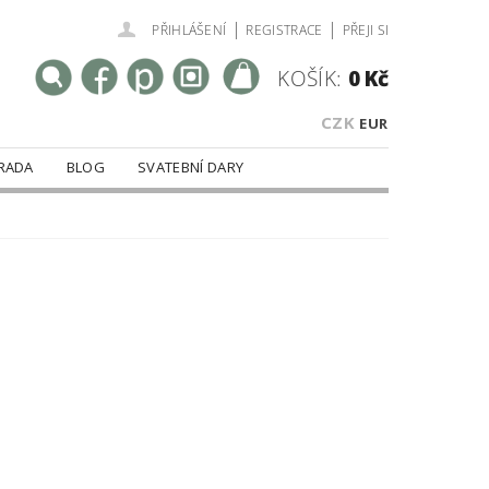
|
|
PŘIHLÁŠENÍ
REGISTRACE
PŘEJI SI
KOŠÍK:
0 Kč
CZK
EUR
RADA
BLOG
SVATEBNÍ DARY