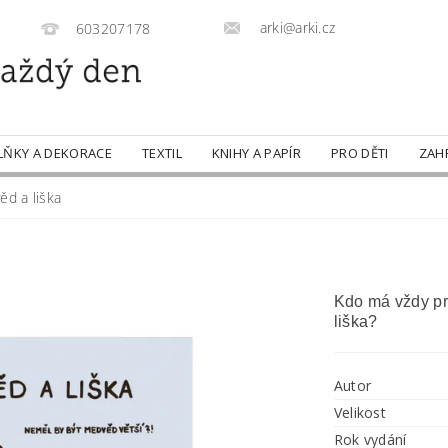
arki@arki.cz
603207178
LŇKY A DEKORACE
TEXTIL
KNIHY A PAPÍR
PRO DĚTI
ZAH
d a liška
Kdo má vždy pr
liška?
Autor
Velikost
Rok vydání