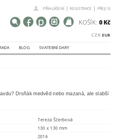
|
|
PŘIHLÁŠENÍ
REGISTRACE
PŘEJI SI
KOŠÍK:
0 Kč
CZK
EUR
RADA
BLOG
SVATEBNÍ DARY
avdu? Drsňák medvěd nebo mazaná, ale slabší
Tereza Ščerbová
130 x 130 mm
2016