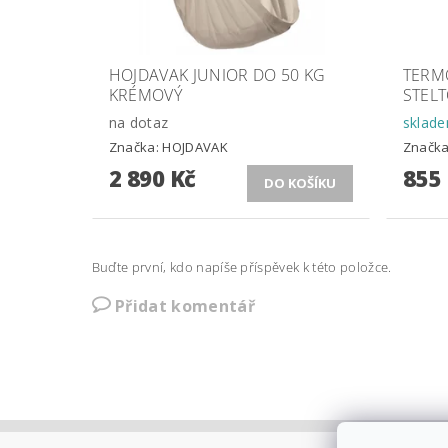
HOJDAVAK JUNIOR DO 50 KG
TERM
KRÉMOVÝ
STELT
na dotaz
sklad
Značka:
HOJDAVAK
Značk
2 890 Kč
855
Buďte první, kdo napíše příspěvek k této položce.
Přidat komentář