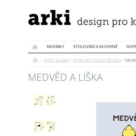
NOVINKY
STOLOVÁNÍ A KUCHYNĚ
DOP
PRODÁVANÉ ZNAČKY
DOBROTY
Knihy a papír
Knihy pro mladší školáky
Medvě
MEDVĚD A LIŠKA