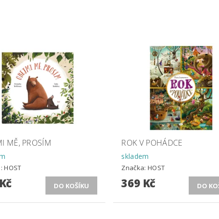
I MĚ, PROSÍM
ROK V POHÁDCE
em
skladem
a:
HOST
Značka:
HOST
 Kč
369 Kč