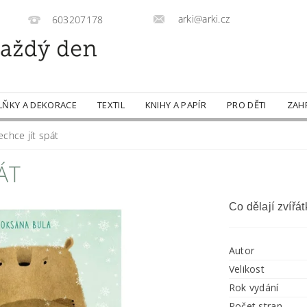
arki@arki.cz
603207178
LŇKY A DEKORACE
TEXTIL
KNIHY A PAPÍR
PRO DĚTI
ZAH
chce jít spát
ÁT
Co dělají zvíř
Autor
Velikost
Rok vydání
Počet stran