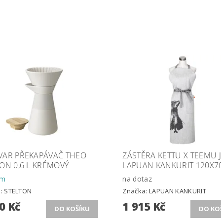
VAR PŘEKAPÁVAČ THEO
ZÁSTĚRA KETTU X TEEMU J
ON 0,6 L KRÉMOVÝ
LAPUAN KANKURIT 120X7
em
na dotaz
a:
STELTON
Značka:
LAPUAN KANKURIT
0 Kč
1 915 Kč