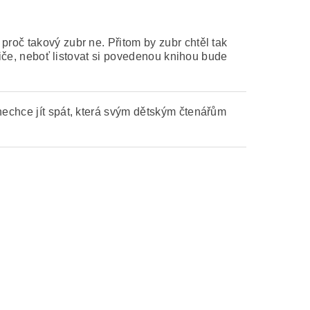
proč takový zubr ne. Přitom by zubr chtěl tak
odiče, neboť listovat si povedenou knihou bude
nechce jít spát, která svým dětským čtenářům