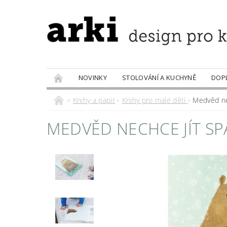
NOVINKY
STOLOVÁNÍ A KUCHYNĚ
DOP
PRODÁVANÉ ZNAČKY
DOBROTY
Knihy a papír
Knihy pro malé děti
Medvěd ne
MEDVĚD NECHCE JÍT SP