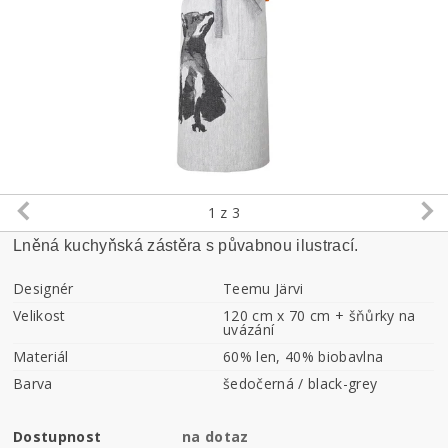
1
z 3
Lněná kuchyňská zástěra s půvabnou ilustrací.
Designér
Teemu Järvi
Velikost
120 cm x 70 cm + šňůrky na
uvázání
Materiál
60% len, 40% biobavlna
Barva
šedočerná / black-grey
Dostupnost
na dotaz