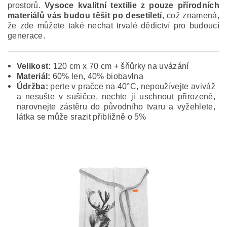
prostorů.
Vysoce kvalitní textilie z pouze přírodních
materiálů vás budou těšit po desetiletí
, což znamená,
že zde můžete také nechat trvalé dědictví pro budoucí
generace.
Velikost:
120 cm x 70 cm + šňůrky na uvázání
Materiál:
60% len, 40% biobavlna
Údržba:
perte v pračce na 40°C, nepoužívejte aviváž
a nesušte v sušičce, nechte ji uschnout přirozeně,
narovnejte zástěru do původního tvaru a vyžehlete,
látka se může srazit přibližně o 5%