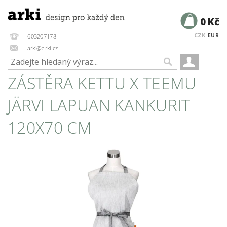
0 Kč
CZK
EUR
603207178
arki@arki.cz
ZÁSTĚRA KETTU X TEEMU
JÄRVI LAPUAN KANKURIT
120X70 CM