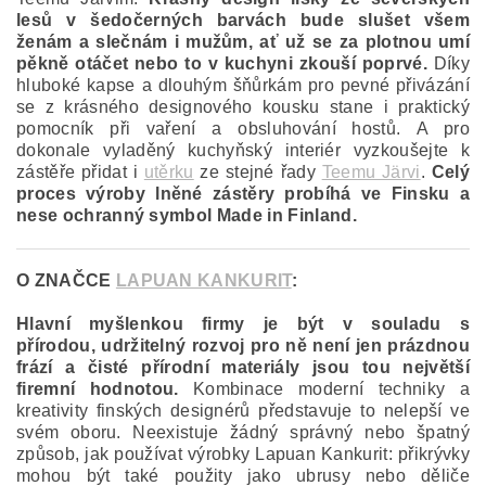
lesů v šedočerných barvách bude slušet všem
ženám a slečnám i mužům, ať už se za plotnou umí
pěkně otáčet nebo to v kuchyni zkouší poprvé.
Díky
hluboké kapse a dlouhým šňůrkám pro pevné přivázání
se z krásného designového kousku stane i praktický
pomocník při vaření a obsluhování hostů. A pro
dokonale vyladěný kuchyňský interiér vyzkoušejte k
zástěře přidat i
utěrku
ze stejné řady
Teemu Järvi
.
Celý
proces výroby lněné zástěry probíhá ve Finsku a
nese ochranný symbol Made in Finland.
O ZNAČCE
LAPUAN KANKURIT
:
Hlavní myšlenkou firmy je být v souladu s
přírodou, udržitelný rozvoj pro ně není jen prázdnou
frází a čisté přírodní materiály jsou tou největší
firemní hodnotou.
Kombinace moderní techniky a
kreativity finských designérů představuje to nelepší ve
svém oboru. Neexistuje žádný správný nebo špatný
způsob, jak používat výrobky Lapuan Kankurit: přikrývky
mohou být také použity jako ubrusy nebo děliče