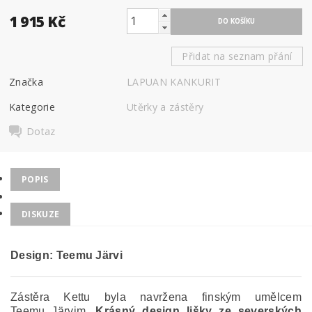
1 915 Kč
Přidat na seznam přání
Značka
LAPUAN KANKURIT
Kategorie
Utěrky a zástěry
Dotaz
POPIS
DISKUZE
Design:
Teemu Järvi
Zástěra Kettu byla navržena finským umělcem
Teemu Järvim.
Krásný design lišky ze severských