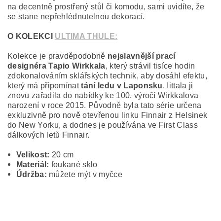
na decentně prostřený stůl či komodu, sami uvidíte, že
se stane nepřehlédnutelnou dekorací.
O KOLEKCI
ULTIMA THULE:
Kolekce je pravděpodobně
nejslavnější prací
designéra Tapio Wirkkala
, který strávil tisíce hodin
zdokonalováním sklářských technik, aby dosáhl efektu,
který má připomínat
tání ledu v Laponsku
. Iittala ji
znovu zařadila do nabídky ke 100. výročí Wirkkalova
narození v roce 2015. Původně byla tato série určena
exkluzivně pro nově otevřenou linku Finnair z Helsinek
do New Yorku, a dodnes je používána ve First Class
dálkových letů Finnair.
Velikost:
20 cm
Materiál:
foukané sklo
Údržba:
můžete mýt v myčce