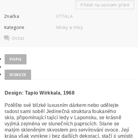
Přidat na seznam přání
Značka
IITTALA
Kategorie
Misky a mísy
Dotaz
POPIS
DISKUZE
Design: Tapio Wirkkala, 1968
Potěšte své blízké luxusním dárkem nebo udělejte
radost sami sobě! Jedinečná struktura foukaného
skla, připomínající tající ledy v Laponsku, se krásně
vyjímá zejména ve slunečních paprscích. Stane se
malým skleněným skvostem pro servírování ovoce. Její
krása však vynikne i bez dalších dekorací, stačí ji umístit