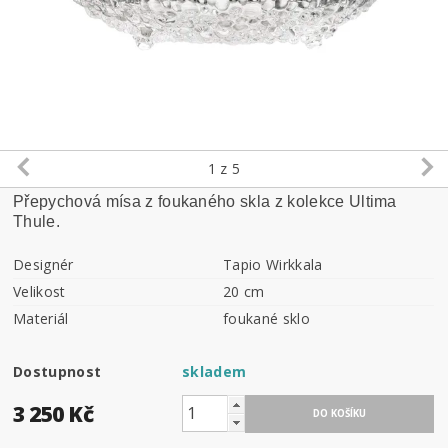
1
z 5
Přepychová mísa z foukaného skla z kolekce Ultima
Thule.
Designér
Tapio Wirkkala
Velikost
20 cm
Materiál
foukané sklo
Dostupnost
skladem
3 250 Kč