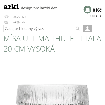
0 Kč
CZK
EUR
603207178
arki@arki.cz
MÍSA ULTIMA THULE IITTALA
20 CM VYSOKÁ