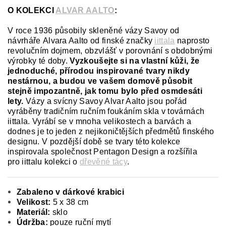
O KOLEKCI
ALVAR AALTO
:
V roce 1936 působily skleněné vázy Savoy od
návrháře Alvara Aalto od finské značky
iittala
naprosto
revolučním dojmem, obzvlášť v porovnání s obdobnými
výrobky té doby.
Vyzkoušejte si na vlastní kůži, že
jednoduché, přírodou inspirované tvary nikdy
nestárnou, a budou ve vašem domově působit
stejně impozantně, jak tomu bylo před osmdesáti
lety.
Vázy a svícny Savoy Alvar Aalto jsou pořád
vyráběny tradičním ručním foukáním skla v továrnách
iittala. Vyrábí se v mnoha velikostech a barvách a
dodnes je to jeden z nejikoničtějších předmětů finského
designu. V pozdější době se tvary této kolekce
inspirovala společnost Pentagon Design a rozšířila
pro iittalu kolekci o
dřevěné tácy
.
Zabaleno v dárkové krabici
Velikost:
5 x 38 cm
Materiál:
sklo
Údržba:
pouze ruční mytí