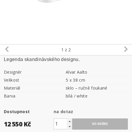
1
z 2
Legenda skandinávského designu.
Designér
Alvar Aalto
Velikost
5 x 38 cm
Materiál
sklo – ručně foukané
Barva
bílá / white
Dostupnost
na dotaz
12 550 Kč