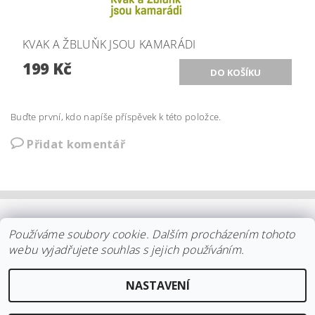
KVAK A ŽBLUŇK JSOU KAMARÁDI
199 Kč
Buďte první, kdo napíše příspěvek k této položce.
Přidat komentář
OBCHODNÍ PODMÍNKY
|
PLATBA
|
DOPRAVA
|
KOLEKCE IITTALA
Používáme soubory cookie. Dalším procházením tohoto
|
KOLEKCE STELTON
|
DISTRIBUCE IITTALA
|
REKLAMACE/ODSTOUPENÍ
|
VŠE O NÁKUPU
|
KDO JSME
|
webu vyjadřujete souhlas s jejich používáním.
KONTAKT
NASTAVENÍ
2026 ©
arki.cz
, všechna práva vyhrazena