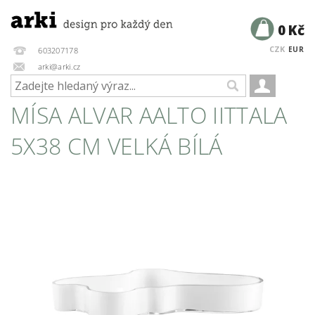
0 Kč
CZK
EUR
603207178
arki@arki.cz
MÍSA ALVAR AALTO IITTALA
5X38 CM VELKÁ BÍLÁ