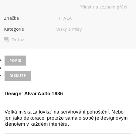
Přidat na seznam přání
Značka
IITTALA
Kategorie
Misky a mísy
Dotaz
POPIS
DISKUZE
Design: Alvar Aalto 1936
Velká miska „altovka“ na servírování pohoštění. Nebo
jen jako dekorace, protože sama o sobě je designovým
klenotem v každém interiéru.