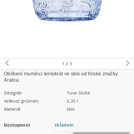
1
z 3
Oblíbení mumínci tentokrát ve skle od finské značky
Arabia.
Designér
Tove Slotte
Velikost (průměr)
0,35 l
Materiál
sklo
Dostupnost
skladem