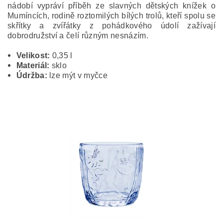
nádobí vypráví příběh ze slavných dětských knížek o
Mumíncích, rodině roztomilých bílých trolů, kteří spolu se
skřítky a zvířátky z pohádkového údolí zažívají
dobrodružství a čelí různým nesnázím.
Velikost:
0,35 l
Materiál:
sklo
Údržba:
lze mýt v myčce