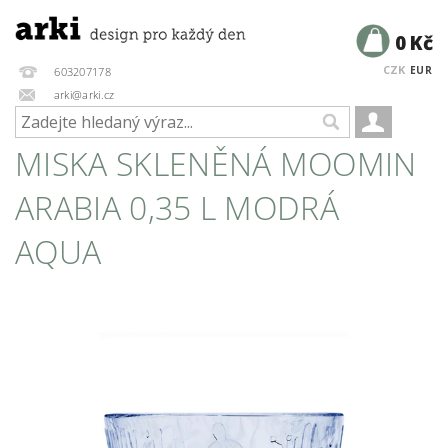
0 Kč
CZK
EUR
603207178
arki@arki.cz
MISKA SKLENĚNÁ MOOMIN
ARABIA 0,35 L MODRÁ
AQUA