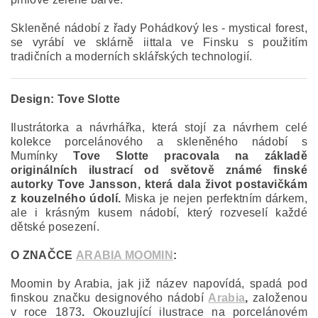
Skleněné nádobí z řady Pohádkový les - mystical forest,
se vyrábí ve sklárně iittala ve Finsku s použitím
tradičních a moderních sklářských technologií.
Design:
Tove Slotte
Ilustrátorka a návrhářka, která stojí za návrhem celé
kolekce porcelánového a skleněného nádobí s
Mumínky
Tove Slotte pracovala na základě
originálních ilustrací od světově známé finské
autorky Tove Jansson, která dala život postavičkám
z kouzelného údolí.
Miska je nejen perfektním dárkem,
ale i krásným kusem nádobí, který rozveselí každé
dětské posezení.
O ZNAČCE
ARABIA MOOMIN
:
Moomin by Arabia, jak již název napovídá, spadá pod
finskou značku designového nádobí
Arabia
,
založenou
v roce 1873
.
Okouzlující ilustrace na porcelánovém