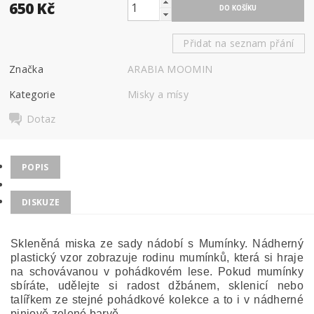
650 Kč
Přidat na seznam přání
Značka
ARABIA MOOMIN
Kategorie
Misky a mísy
Dotaz
POPIS
DISKUZE
Skleněná miska ze sady nádobí s Mumínky. Nádherný
plastický vzor zobrazuje rodinu mumínků, která si hraje
na schovávanou v pohádkovém lese. Pokud mumínky
sbíráte, udělejte si radost džbánem, sklenicí nebo
talířkem ze stejné pohádkové kolekce a to i v nádherné
piniově zelené barvě.