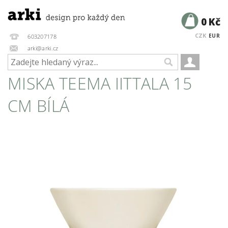
0 Kč
CZK
EUR
603207178
arki@arki.cz
MISKA TEEMA IITTALA 15
CM BÍLÁ