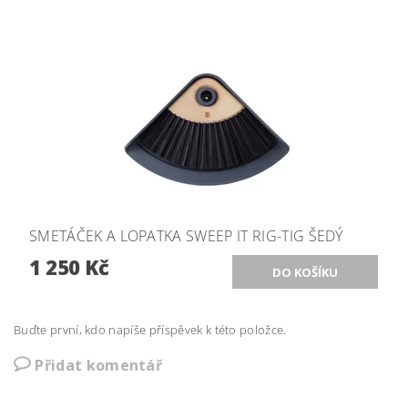
SMETÁČEK A LOPATKA SWEEP IT RIG-TIG ŠEDÝ
1 250 Kč
Buďte první, kdo napíše příspěvek k této položce.
Přidat komentář