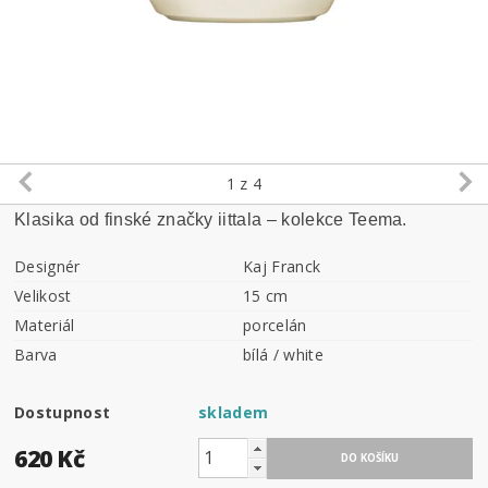
1
z 4
Klasika od finské značky iittala – kolekce Teema.
Designér
Kaj Franck
Velikost
15 cm
Materiál
porcelán
Barva
bílá / white
Dostupnost
skladem
620 Kč