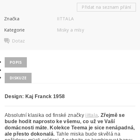
Přidat na seznam přání
Značka
IITTALA
Kategorie
Misky a mísy
Dotaz
POPIS
DISKUZE
Design: Kaj Franck
1958
Absolutní klasika od finské značky
iittala
.
Zřejmě se
bude hodit naprosto ke všemu, co už ve Vaší
domácnosti máte. Kolekce Teema je sice nenápadná,
ale přesto dokonalá.
Tahle miska bude skvělá na