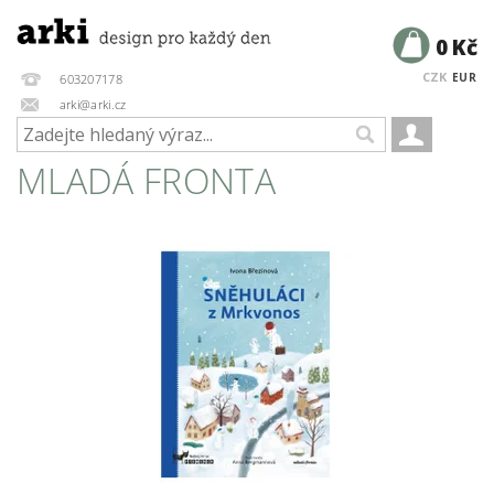
0 Kč
CZK
EUR
603207178
arki@arki.cz
MLADÁ FRONTA