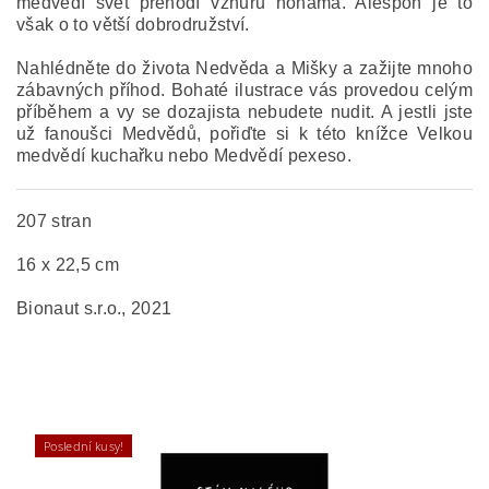
medvědí svět přehodí vzhůru nohama. Alespoň je to
však o to větší dobrodružství.
Nahlédněte do života Nedvěda a Mišky a zažijte mnoho
zábavných příhod. Bohaté ilustrace vás provedou celým
příběhem a vy se dozajista nebudete nudit. A jestli jste
už fanoušci Medvědů, pořiďte si k této knížce Velkou
medvědí kuchařku nebo Medvědí pexeso.
207 stran
16 x 22,5 cm
Bionaut s.r.o., 2021
Poslední kusy!