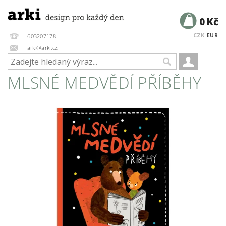
0 Kč
CZK
EUR
603207178
arki@arki.cz
MLSNÉ MEDVĚDÍ PŘÍBĚHY