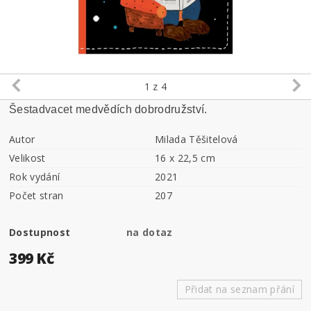
1
z 4
Šestadvacet medvědích dobrodružství.
Autor
Milada Těšitelová
Velikost
16 x 22,5 cm
Rok vydání
2021
Počet stran
207
Dostupnost
na dotaz
399 Kč
Přidat na seznam přání