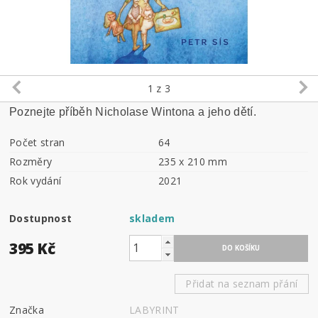
1
z 3
Poznejte příběh Nicholase Wintona a jeho dětí.
Počet stran
64
Rozměry
235 x 210 mm
Rok vydání
2021
Dostupnost
skladem
395 Kč
Přidat na seznam přání
Značka
LABYRINT