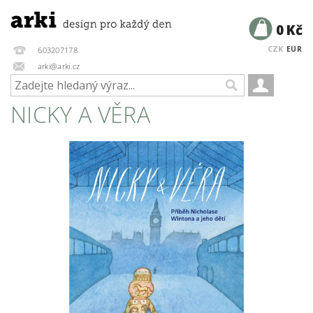
0 Kč
CZK
EUR
603207178
arki@arki.cz
NICKY A VĚRA