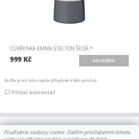
CUKŘENKA EMMA STELTON ŠEDÁ *
999 Kč
Buďte první, kdo napíše příspěvek k této položce.
Přidat komentář
OBCHODNÍ PODMÍNKY
|
PLATBA
|
DOPRAVA
|
KOLEKCE IITTALA
Používáme soubory cookie. Dalším procházením tohoto
|
KOLEKCE STELTON
|
DISTRIBUCE IITTALA
|
REKLAMACE/ODSTOUPENÍ
|
VŠE O NÁKUPU
|
KDO JSME
|