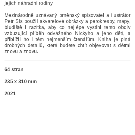
jejich náhradní rodiny.
Mezinárodně uznávaný brněnský spisovatel a ilustrátor
Petr Sís použil akvarelové obrázky a perokresby, mapy,
bludiště i razítka, aby co nejlépe vystihl tento obdiv
vzbuzující příběh odvážného Nickyho a jeho dětí, a
přiblížil ho i těm nejmenším čtenářům. Kniha je plná
drobných detailů, které budete chtít objevovat s dětmi
znovu a znovu.
64 stran
235 x 310 mm
2021