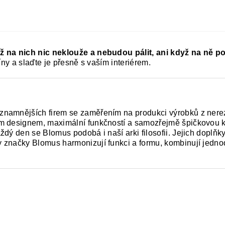
ž na nich nic neklouže a nebudou pálit, ani když na ně po
íny a slaďte je přesně s vaším interiérem.
namnějších firem se zaměřením na produkci výrobků z nerezo
m designem, maximální funkčností a samozřejmě špičkovou kval
ždý den se Blomus podobá i naší arki filosofii. Jejich doplň
 značky Blomus harmonizují funkci a formu, kombinují jednod