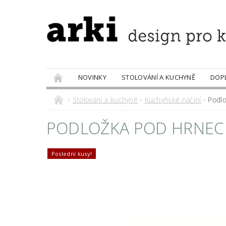
NOVINKY
STOLOVÁNÍ A KUCHYNĚ
DOP
PRODÁVANÉ ZNAČKY
DOBROTY
Stolování a kuchyně
Kuchyňské náčiní
Podl
PODLOŽKA POD HRNEC
Poslední kusy!