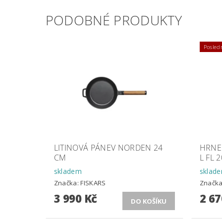
PODOBNÉ PRODUKTY
Posledn
LITINOVÁ PÁNEV NORDEN 24
HRNEC
CM
L FL 
skladem
sklad
Značka:
FISKARS
Značk
3 990 Kč
2 67