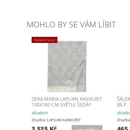
MOHLO BY SE VÁM LÍBIT
Poslední kusy!
DEKA MARIA LAPUAN KANKURIT
ŠÁLEK
130X180 CM SVĚTLE ŠEDÁ*
BÍLÝ
skladem
sklad
Značka:
LAPUAN KANKURIT
Značk
3 535 Kč
465