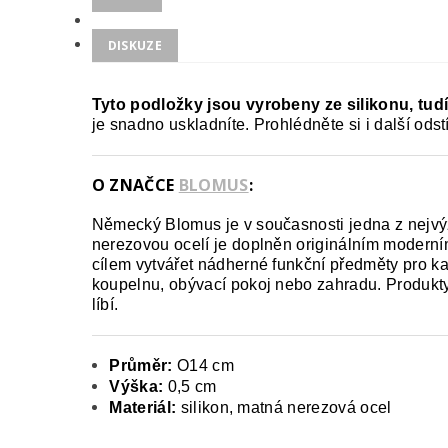
DISKUZE
Tyto podložky jsou vyrobeny ze silikonu, tudí
je snadno uskladníte. Prohlédněte si i další odst
O ZNAČCE
BLOMUS
:
Německý Blomus je v současnosti jedna z nejvýz
nerezovou ocelí je doplněn originálním moderní
cílem vytvářet nádherné funkční předměty pro ka
koupelnu, obývací pokoj nebo zahradu. Produkty
líbí.
Průměr:
O14 cm
Výška:
0,5 cm
Materiál:
silikon, matná nerezová ocel