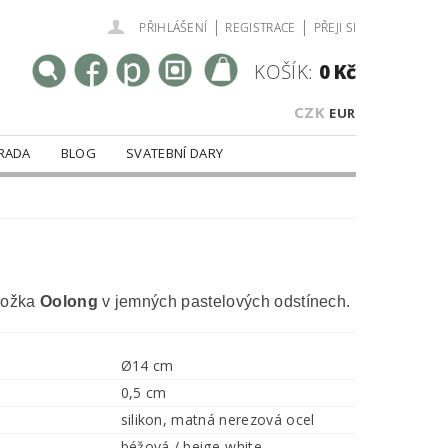
|
|
PŘIHLÁŠENÍ
REGISTRACE
PŘEJI SI
KOŠÍK:
0 Kč
CZK
EUR
RADA
BLOG
SVATEBNÍ DARY
ložka
Oolong
v jemných pastelových odstínech.
Ø14 cm
0,5 cm
silikon, matná nerezová ocel
béžová / beige-white