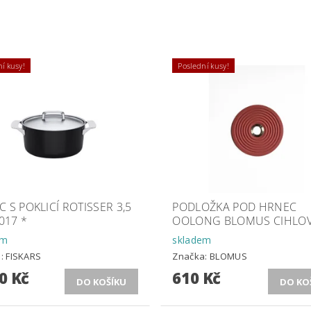
í kusy!
Poslední kusy!
 S POKLICÍ ROTISSER 3,5
PODLOŽKA POD HRNEC
2017 *
OOLONG BLOMUS CIHLOV
em
skladem
a:
FISKARS
Značka:
BLOMUS
0 Kč
610 Kč