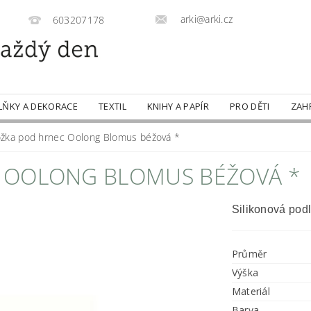
arki@arki.cz
603207178
LŇKY A DEKORACE
TEXTIL
KNIHY A PAPÍR
PRO DĚTI
ZAH
ožka pod hrnec Oolong Blomus béžová *
 OOLONG BLOMUS BÉŽOVÁ *
Silikonová pod
Průměr
Výška
Materiál
Barva