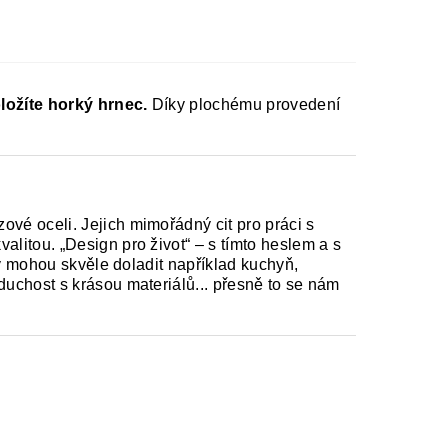
ložíte horký hrnec.
Díky plochému provedení
vé oceli. Jejich mimořádný cit pro práci s
itou. „Design pro život“ – s tímto heslem a s
ky mohou skvěle doladit například kuchyň,
uchost s krásou materiálů... přesně to se nám