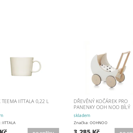
 TEEMA IITTALA 0,22 L
DŘEVĚNÝ KOČÁREK PRO
PANENKY OOH NOO BÍLÝ
em
skladem
a:
IITTALA
Značka:
OOHNOO
 Kč
3 285 Kč