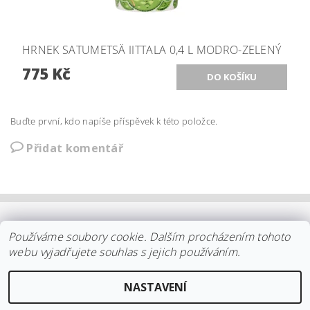
HRNEK SATUMETSÄ IITTALA 0,4 L MODRO-ZELENÝ
775 Kč
Buďte první, kdo napíše příspěvek k této položce.
Přidat komentář
OBCHODNÍ PODMÍNKY
|
PLATBA
|
DOPRAVA
|
KOLEKCE IITTALA
Používáme soubory cookie. Dalším procházením tohoto
|
KOLEKCE STELTON
|
DISTRIBUCE IITTALA
|
REKLAMACE/ODSTOUPENÍ
|
VŠE O NÁKUPU
|
KDO JSME
|
webu vyjadřujete souhlas s jejich používáním.
KONTAKT
NASTAVENÍ
2026 ©
arki.cz
, všechna práva vyhrazena