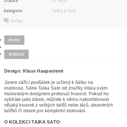
Značka
IITTALA
Kategorie
Talíře a tácy
Dotaz
POPIS
DISKUZE
Design:
Klaus Haapaniemi
Jarem zářící podšálek je určený k šálku na
espresso. Série Taika Sato od značky iittala svým
malovaným designem probouzí hravost.
Pokud ho
vybíráte jako dárek, můžete k němu nakombinovat
nějaký kousek z velkých talířů nebo táců, dezertních
talířků či misek pro kompletní stolování.
O KOLEKCI TAIKA SATO: