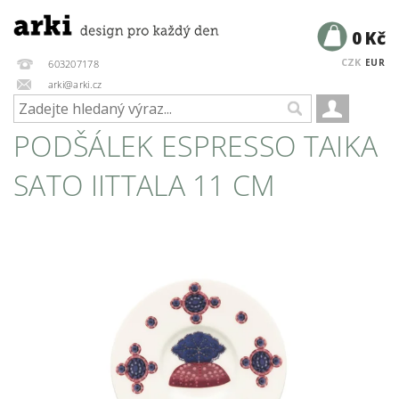
0 Kč
CZK
EUR
603207178
arki@arki.cz
PODŠÁLEK ESPRESSO TAIKA
SATO IITTALA 11 CM