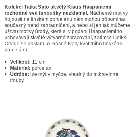
Kolekcí Taika Sato skvělý Klaus Haapaniemi
rozhodně své fanoušky nezklamal.
Nádherné motivy
hojnosti na finském porcelánu nám mohou připomínat
současný trend zahradničení, a nebo si jen tak můžeme
užívat motivy úrody, které si v podání Haapaniemiho
uchovávají skvělé výtvarné zpracování, zatímco Heikki
Orvola se postaral o krásné tvary kvalitního finského
porcelánu.
Velikost:
11 cm
Materiál:
porcelán
Údržba:
lze mýt v myčce, vhodný do mikrovlnné
trouby