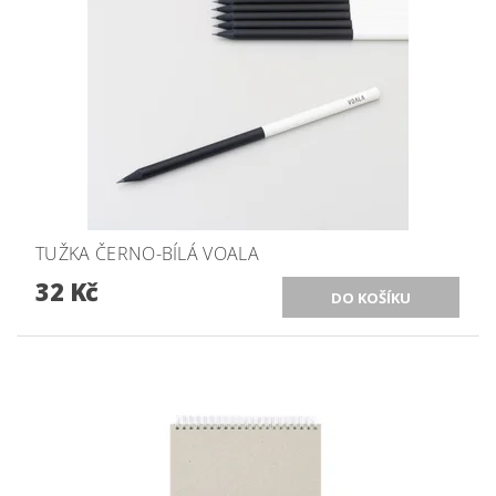
TUŽKA ČERNO-BÍLÁ VOALA
32 Kč