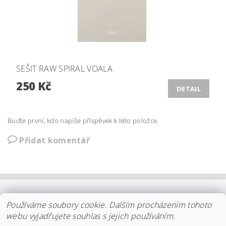
SEŠIT RAW SPIRAL VOALA
250 Kč
DETAIL
Buďte první, kdo napíše příspěvek k této položce.
Přidat komentář
OBCHODNÍ PODMÍNKY
|
PLATBA
|
DOPRAVA
|
KOLEKCE IITTALA
Používáme soubory cookie. Dalším procházením tohoto
|
KOLEKCE STELTON
|
DISTRIBUCE IITTALA
|
REKLAMACE/ODSTOUPENÍ
|
VŠE O NÁKUPU
|
KDO JSME
|
webu vyjadřujete souhlas s jejich používáním.
KONTAKT