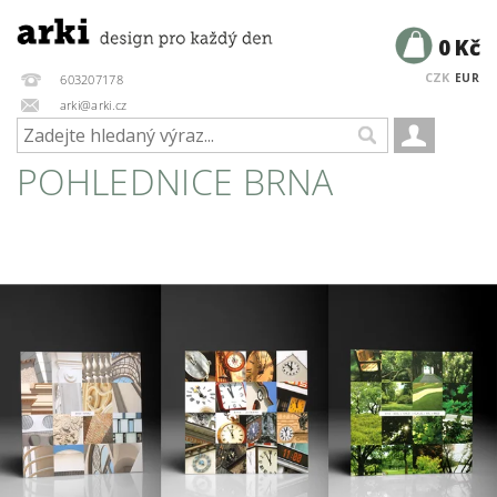
0 Kč
CZK
EUR
603207178
arki@arki.cz
POHLEDNICE BRNA