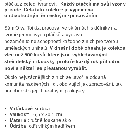
ptáčka z čeledi tyranovití.
Každý ptáček má svůj vzor v
přírodě. Celá tato kolekce je výjimečná
obdivuhodným řemeslným zpracováním.
Sám Oiva Toikka pracoval ve sklárnách s dělníky na
tvorbě jednotlivých ptáčků a využíval
nezaměnitelné schopnosti každého z nich pro tvorbu
uměleckých unikátů.
V dnešní době obsahuje kolekce
více než 500 kusů, které jsou vyhledávanými
sběratelskými kousky, protože každý rok přibudou
noví a někteří se přestanou vyrábět.
Okolo nejvzácnějších z nich se utvořila oddaná
komunita nadšených lidí, obdivující jak zpracování, tak
podobnost s jejich reálnými protějšky.
V dárkové krabici
Velikost:
16,5 x 20,5 cm
Materiál:
ručně foukané sklo
Údržba:
otřít vlhkým hadříkem