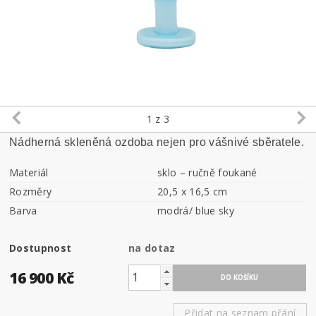
1
z 3
Nádherná skleněná ozdoba nejen pro vášnivé sběratele.
Materiál
sklo – ručně foukané
Rozměry
20,5 x 16,5 cm
Barva
modrá/ blue sky
Dostupnost
na dotaz
16 900 Kč
Přidat na seznam přání