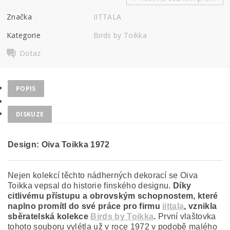
Značka
IITTALA
Kategorie
Birds by Toikka
Dotaz
POPIS
DISKUZE
Design:
Oiva Toikka 1972
Nejen kolekcí těchto nádherných dekorací se Oiva
Toikka vepsal do historie finského designu.
Díky
citlivému přístupu a obrovským schopnostem, které
naplno promítl do své práce pro firmu
iittala
, vznikla
sběratelská kolekce
Birds by Toikka
.
První vlaštovka
tohoto souboru vylétla už v roce 1972 v podobě malého