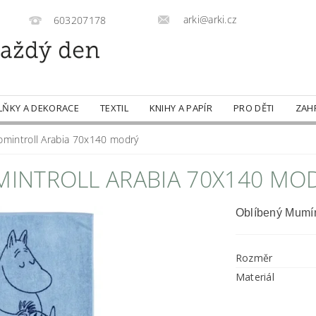
arki@arki.cz
603207178
LŇKY A DEKORACE
TEXTIL
KNIHY A PAPÍR
PRO DĚTI
ZAH
mintroll Arabia 70x140 modrý
INTROLL ARABIA 70X140 MO
Oblíbený Mumín
Rozměr
Materiál