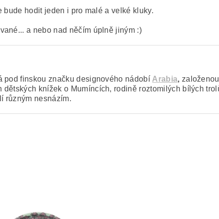
 bude hodit jeden i pro malé a velké kluky.
vané... a nebo nad něčím úplně jiným :)
dá pod finskou značku designového nádobí
Arabia
,
založenou
ětských knížek o Mumíncích, rodině roztomilých bílých trolů, 
elí různým nesnázím.