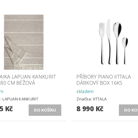
 AIKA LAPUAN KANKURIT
PŘÍBORY PIANO IITTALA
180 CM BÉŽOVÁ
DÁRKOVÝ BOX 16KS
em
skladem
a:
LAPUAN KANKURIT
Značka:
IITTALA
5 Kč
8 990 Kč