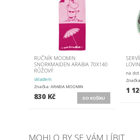
RUČNÍK MOOMIN
SERV
SNORKMAIDEN ARABIA 70X140
LOVIN
RŮŽOVÝ
na dot
skladem
Značk
Značka:
ARABIA MOOMIN
1 12
830 Kč
MOHLO BY SE VÁM LÍBIT