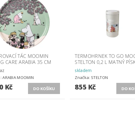
ÍROVACÍ TÁC MOOMIN
TERMOHRNEK TO GO MO
G CARE ARABIA 35 CM
STELTON 0,2 L MATNÝ PÍS
az
skladem
a:
ARABIA MOOMIN
Značka:
STELTON
0 Kč
855 Kč