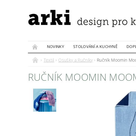
NOVINKY
STOLOVÁNÍ A KUCHYNĚ
DOP
PRODÁVANÉ ZNAČKY
DOBROTY
Textil
Osušky a Ručníky
Ručník Moomin Moo
RUČNÍK MOOMIN MOOM