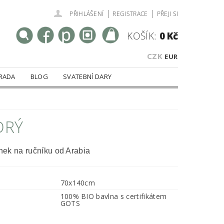
|
|
PŘIHLÁŠENÍ
REGISTRACE
PŘEJI SI
KOŠÍK:
0 Kč
CZK
EUR
RADA
BLOG
SVATEBNÍ DARY
DRÝ
ek na ručníku od Arabia
70x140cm
100% BIO bavlna s certifikátem
GOTS