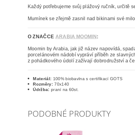
Každý potřebujeme svůj plážový ručník, určitě se
Mumínek se zřejmě zasnil nad bikinami své milo
O ZNAČCE
ARABIA MOOMIN
:
Moomin by Arabia, jak již název napovídá, spa
porcelánovém nádobí vypráví příběh ze slavných d
z pohádkového údolí zažívají dobrodružství a č
Materiál:
100% biobavlna s certifikací GOTS
Rozměry:
70x140
Údržba:
praní na 60st.
PODOBNÉ PRODUKTY