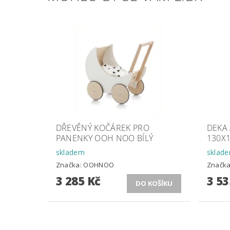
DŘEVĚNÝ KOČÁREK PRO
DEKA
PANENKY OOH NOO BÍLÝ
130X
skladem
sklad
Značka:
OOHNOO
Značk
3 285 Kč
3 53