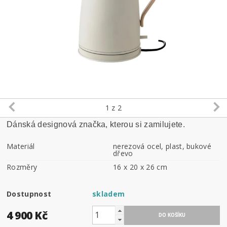
1
z 2
Dánská designová značka, kterou si zamilujete.
Materiál
nerezová ocel, plast, bukové
dřevo
Rozměry
16 x 20 x 26 cm
Dostupnost
skladem
4 900 Kč