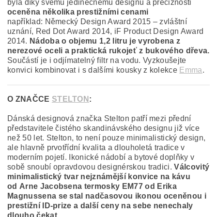
byla díky svému jedinečnému designu a preciznosti
oceněna
několika prestižními cenami
například: Německý Design Award 2015 – zvláštní
uznání, Red Dot Award 2014, iF Product Design Award
2014.
Nádoba o objemu 1,2 litru je vyrobena z
nerezové oceli a praktická rukojeť z bukového dřeva.
Součástí je i odjímatelný filtr na vodu. Vyzkoušejte
konvici kombinovat i s dalšími kousky z kolekce
Emma
.
O ZNAČCE
STELTON
:
Dánská designová značka Stelton patří mezi přední
představitele čistého skandinávského designu již více
než 50 let. Stelton, to není pouze minimalistický design,
ale hlavně prvotřídní kvalita a dlouholetá tradice v
moderním pojetí. Ikonické nádobí a bytové doplňky v
sobě snoubí opravdovou designérskou tradici.
Válcovitý
minimalistický tvar nejznámější konvice na kávu
od
Arne Jacobsen
a termosky EM77 od
Erika
Magnussena
se stal nadčasovou ikonou oceněnou i
prestižní ID-prize a další ceny na sebe nenechaly
dlouho čekat
.