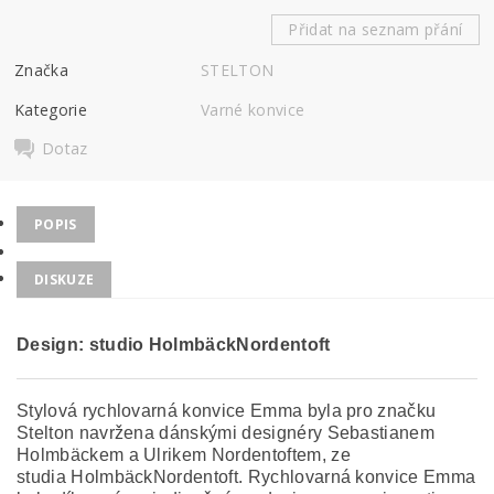
Přidat na seznam přání
Značka
STELTON
Kategorie
Varné konvice
Dotaz
POPIS
DISKUZE
Design:
studio HolmbäckNordentoft
Stylová rychlovarná konvice Emma byla pro značku
Stelton navržena dánskými designéry Sebastianem
Holmbäckem a Ulrikem Nordentoftem, ze
studia HolmbäckNordentoft. Rychlovarná konvice Emma