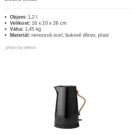
Objem:
1,2 l
Velikost:
16 x 20 x 26 cm
Váha:
1,45 kg
Materiál:
nerezová ocel, bukové dřevo, plast
photo by stelton