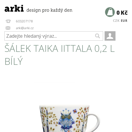
0 Kč
CZK
EUR
603207178
arki@arki.cz
ŠÁLEK TAIKA IITTALA 0,2 L
BÍLÝ