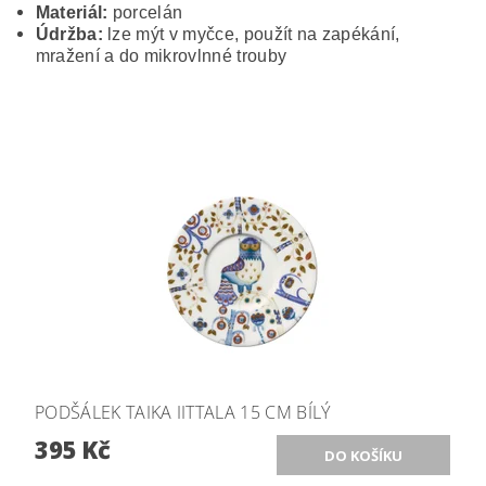
Materiál:
porcelán
Údržba:
lze mýt v myčce, použít na zapékání,
mražení a do mikrovlnné trouby
PODŠÁLEK TAIKA IITTALA 15 CM BÍLÝ
395 Kč