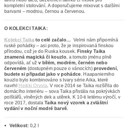
kompletní stolování. A doporučujeme mixovat s dalšími
barvami – modrou, černou a červenou.
O KOLEKCI TAIKA:
Kolekcí Taika
to celé začalo…
Velmi nám připomíná
ruské pohádky – asi proto, že je inspirovaná finskou
přírodou, což je do Ruska kousek.
Finsky Taika
znamená magická či kouzlo
, a tomuto jménu plně
odpovídá, ať už
v bílém, modrém, černém nebo
červeném
(dostupném pouze o vánocích)
provedení,
budete si připadat jako v pohádce
. Haapaniemiho
kouzlo bylo kombinováno s tvary série Aika, které
navrhl
Heikki Orvola
. V roce 2014 se Taika rozšířila do
domácího interiéru – sova Taika přistála na pokrývkách
polštářů, vlněných dek a utěrek. K 10-ti letému výročí, v
roce 2017, dostala
Taika nový vzorek a zvláštní
vydání v noční modré barvě
.
Velikost:
0,2 l