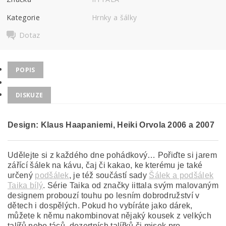
Kategorie
Hrnky a šálky
Dotaz
POPIS
DISKUZE
Design:
Klaus Haapaniemi, Heiki Orvola 2006 a 2007
Udělejte si z každého dne pohádkový… Pořiďte si jarem
zářící šálek na kávu, čaj či kakao, ke kterému je také
určený
podšálek
, je též součástí sady
Šálek a podšálek
Taika bílý
. Série Taika od značky iittala svým malovaným
designem probouzí touhu po lesním dobrodružství v
dětech i dospělých. Pokud ho vybíráte jako dárek,
můžete k němu nakombinovat nějaký kousek z velkých
talířů nebo táců, dezertních talířků či misek pro