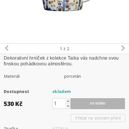
1
z 2
Dekorativní hrníček z kolekce Taika vás nadchne svou
finskou pohádkovou atmosférou.
Materiál
porcelán
Dostupnost
skladem
530 Kč
Přidat na seznam přání
Značka
IITTALA