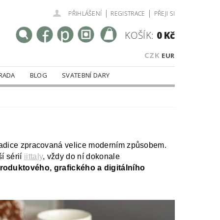
|
|
PŘIHLÁŠENÍ
REGISTRACE
PŘEJI SI
KOŠÍK:
0 Kč
CZK
EUR
RADA
BLOG
SVATEBNÍ DARY
á tradice zpracovaná velice moderním způsobem.
í sérií
iittaly
, vždy do ní dokonale
oduktového, grafického a digitálního