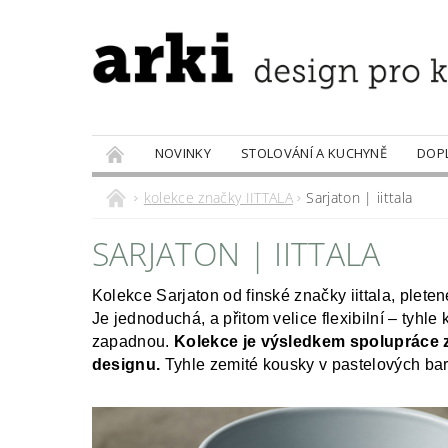
NOVINKY
STOLOVÁNÍ A KUCHYNĚ
DOP
PRODÁVANÉ ZNAČKY
DOBROTY
kolekce značky IITTALA
Sarjaton | iittala
SARJATON | IITTALA
Kolekce Sarjaton od finské značky iittala, plet
Je jednoduchá, a přitom velice flexibilní – tyhl
zapadnou.
Kolekce je výsledkem spolupráce z
designu.
Tyhle zemité kousky v pastelových barv