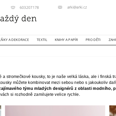
arki@arki.cz
603207178
LŇKY A DEKORACE
TEXTIL
KNIHY A PAPÍR
PRO DĚTI
ZAH
ené a stromečkové kousky, to je naše velká láska, ale i finsk
e kousky můžete kombinovat mezi sebou nebo s jakoukoliv dalš
ajímavého týmu mladých designérů z oblasti modního, pr
ách si rozhodně zamilujete velice rychle.